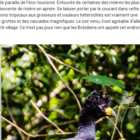
 de paradis de l’éco-tourisme. Entourée de certaines des rivières les plus
a descente de rivière en apnée. Se laisser porter par le courant dans cette
ons tropicaux aux grosseurs et couleurs hétéroclites est vraiment une
s grottes et des cascades magnifiques. Le soir venu, il est agréable d’alle
village. Ce n’est pas pour rien que les Brésiliens ont appelé cet endroi