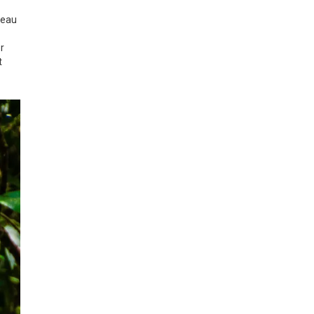
 eau
r
t