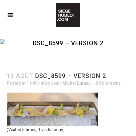
DSC_8599 – VERSION 2
13 AOÛT
DSC_8599 – VERSION 2
Posted at 11:49h
in
by
Jean-Michel Dufaux
0 Comments
(Visited 5 times, 1 visits today)