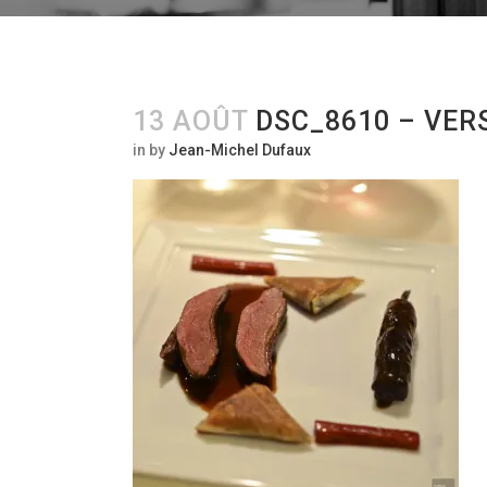
13 AOÛT
DSC_8610 – VER
in
by
Jean-Michel Dufaux