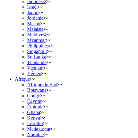
Indonésie
Israël
Japon
Jordanie
Macau
Malaisie
Maldives
Myanmar
Philippines
Singapour
Sri Lanka
Thaïlande
Vietnam
Yémen
Afrique
Afrique du Sud
Botswana
Congo
Égypte
Éthiopie
Ghana
Kenya
Lesotho
Madagascar
Namibie