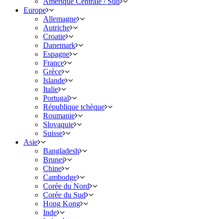
Amérique Centrale / Sud
Europe
Allemagne
Autriche
Croatie
Danemark
Espagne
France
Grèce
Islande
Italie
Portugal
République tchèque
Roumanie
Slovaquie
Suisse
Asie
Bangladesh
Brunei
Chine
Cambodge
Corée du Nord
Corée du Sud
Hong Kong
Inde