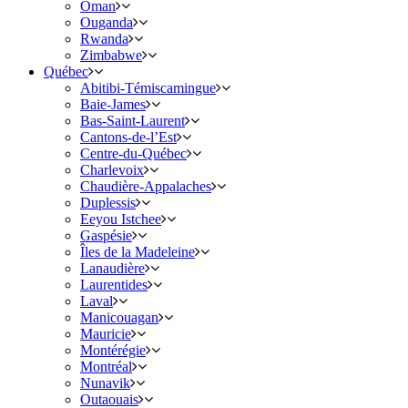
Oman
Ouganda
Rwanda
Zimbabwe
Québec
Abitibi-Témiscamingue
Baie-James
Bas-Saint-Laurent
Cantons-de-l’Est
Centre-du-Québec
Charlevoix
Chaudière-Appalaches
Duplessis
Eeyou Istchee
Gaspésie
Îles de la Madeleine
Lanaudière
Laurentides
Laval
Manicouagan
Mauricie
Montérégie
Montréal
Nunavik
Outaouais