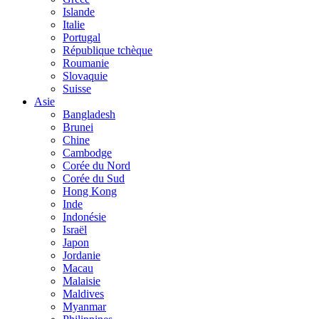
Islande
Italie
Portugal
République tchèque
Roumanie
Slovaquie
Suisse
Asie
Bangladesh
Brunei
Chine
Cambodge
Corée du Nord
Corée du Sud
Hong Kong
Inde
Indonésie
Israël
Japon
Jordanie
Macau
Malaisie
Maldives
Myanmar