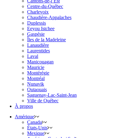
Cantons-de-l’Est
Centre-du-Québec
Charlevoix
Chaudière-Appalaches
Duplessis
Eeyou Istchee
Gaspésie
Îles de la Madeleine
Lanaudière
Laurentides
Laval
Manicouagan
Mauricie
Montérégie
Montréal
Nunavik
Outaouais
Saguenay-Lac-Saint-Jean
Ville de Québec
À propos
Amérique
Canada
États-Unis
Mexique