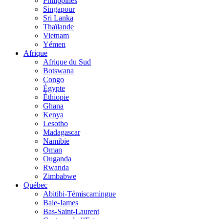
Philippines
Singapour
Sri Lanka
Thaïlande
Vietnam
Yémen
Afrique
Afrique du Sud
Botswana
Congo
Égypte
Éthiopie
Ghana
Kenya
Lesotho
Madagascar
Namibie
Oman
Ouganda
Rwanda
Zimbabwe
Québec
Abitibi-Témiscamingue
Baie-James
Bas-Saint-Laurent