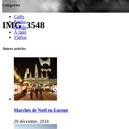
Catégories
Cafés
Restos
IMG_3548
Hôtels
À faire
Vidéos
Autres articles
Marchés de Noël en Europe
20 décembre, 2018