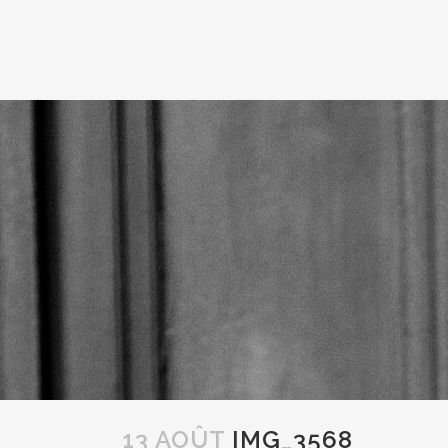
13 AOÛT
IMG_3568