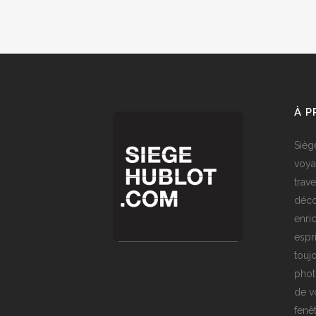
À 
Sièg
voya
trave
déco
enri
espr
toujo
phot
de v
fenê