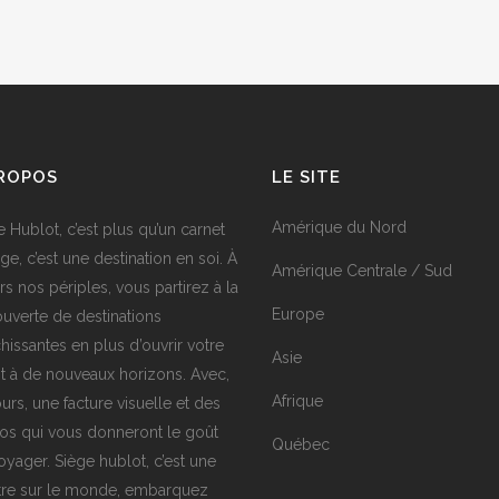
PROPOS
LE SITE
Amérique du Nord
e Hublot, c’est plus qu’un carnet
ge, c’est une destination en soi. À
Amérique Centrale / Sud
rs nos périples, vous partirez à la
Europe
uverte de destinations
chissantes en plus d’ouvrir votre
Asie
it à de nouveaux horizons. Avec,
Afrique
urs, une facture visuelle et des
os qui vous donneront le goût
Québec
oyager. Siège hublot, c’est une
tre sur le monde, embarquez