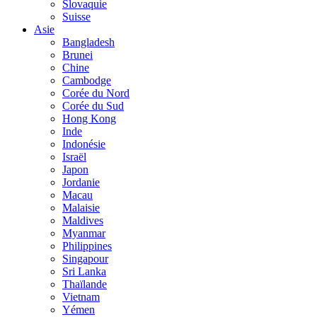
Slovaquie
Suisse
Asie
Bangladesh
Brunei
Chine
Cambodge
Corée du Nord
Corée du Sud
Hong Kong
Inde
Indonésie
Israël
Japon
Jordanie
Macau
Malaisie
Maldives
Myanmar
Philippines
Singapour
Sri Lanka
Thaïlande
Vietnam
Yémen