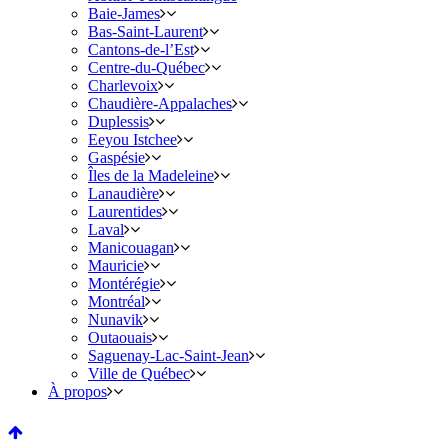
Baie-James
Bas-Saint-Laurent
Cantons-de-l’Est
Centre-du-Québec
Charlevoix
Chaudière-Appalaches
Duplessis
Eeyou Istchee
Gaspésie
Îles de la Madeleine
Lanaudière
Laurentides
Laval
Manicouagan
Mauricie
Montérégie
Montréal
Nunavik
Outaouais
Saguenay-Lac-Saint-Jean
Ville de Québec
À propos