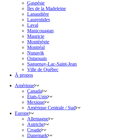
Gaspésie
Îles de la Madeleine
Lanaudière
Laurentides
Laval
Manicouagan
Mauricie
Montérégie
Montréal
Nunavik
Outaouais
Saguenay-Lac-Saint-Jean
Ville de Québec
À propos
Amérique
Canada
États-Unis
Mexique
Amérique Centrale / Sud
Europe
Allemagne
Autriche
Croatie
Danemark