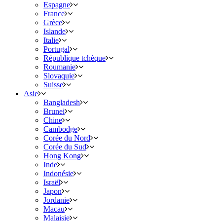
Espagne
France
Grèce
Islande
Italie
Portugal
République tchèque
Roumanie
Slovaquie
Suisse
Asie
Bangladesh
Brunei
Chine
Cambodge
Corée du Nord
Corée du Sud
Hong Kong
Inde
Indonésie
Israël
Japon
Jordanie
Macau
Malaisie