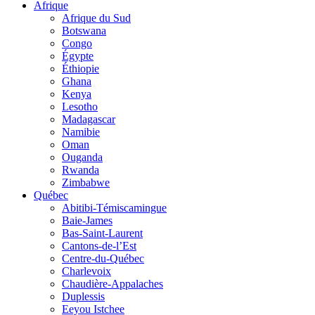
Afrique
Afrique du Sud
Botswana
Congo
Égypte
Éthiopie
Ghana
Kenya
Lesotho
Madagascar
Namibie
Oman
Ouganda
Rwanda
Zimbabwe
Québec
Abitibi-Témiscamingue
Baie-James
Bas-Saint-Laurent
Cantons-de-l’Est
Centre-du-Québec
Charlevoix
Chaudière-Appalaches
Duplessis
Eeyou Istchee