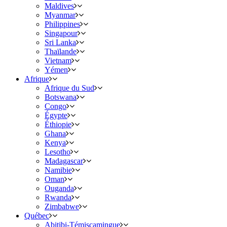
Maldives
Myanmar
Philippines
Singapour
Sri Lanka
Thaïlande
Vietnam
Yémen
Afrique
Afrique du Sud
Botswana
Congo
Égypte
Éthiopie
Ghana
Kenya
Lesotho
Madagascar
Namibie
Oman
Ouganda
Rwanda
Zimbabwe
Québec
Abitibi-Témiscamingue