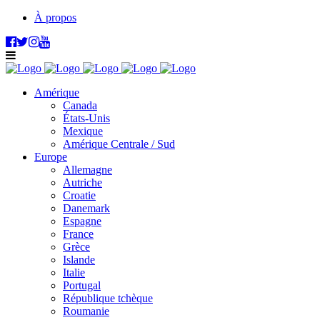
À propos
Amérique
Canada
États-Unis
Mexique
Amérique Centrale / Sud
Europe
Allemagne
Autriche
Croatie
Danemark
Espagne
France
Grèce
Islande
Italie
Portugal
République tchèque
Roumanie