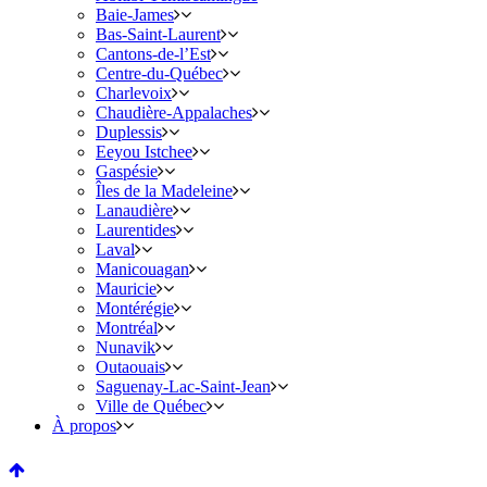
Baie-James
Bas-Saint-Laurent
Cantons-de-l’Est
Centre-du-Québec
Charlevoix
Chaudière-Appalaches
Duplessis
Eeyou Istchee
Gaspésie
Îles de la Madeleine
Lanaudière
Laurentides
Laval
Manicouagan
Mauricie
Montérégie
Montréal
Nunavik
Outaouais
Saguenay-Lac-Saint-Jean
Ville de Québec
À propos