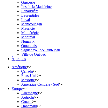
Gaspésie
Îles de la Madeleine
Lanaudière
Laurentides
Laval
Manicouagan
Mauricie
Montérégie
Montréal
Nunavik
Outaouais
Saguenay-Lac-Saint-Jean
Ville de Québec
À propos
Amérique
Canada
États-Unis
Mexique
Amérique Centrale / Sud
Europe
Allemagne
Autriche
Croatie
Danemark