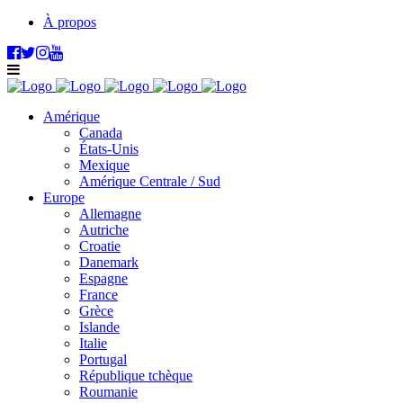
À propos
Amérique
Canada
États-Unis
Mexique
Amérique Centrale / Sud
Europe
Allemagne
Autriche
Croatie
Danemark
Espagne
France
Grèce
Islande
Italie
Portugal
République tchèque
Roumanie