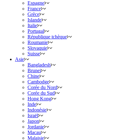
Espagne
France
Grèce
Islande
Italie
Portugal
République tchèque
Roumanie
Slovaquie
Suisse
Asie
Bangladesh
Brunei
Chine
Cambodge
Corée du Nord
Corée du Sud
Hong Kong
Inde
Indonésie
Israël
Japon
Jordanie
Macau
Malaisie