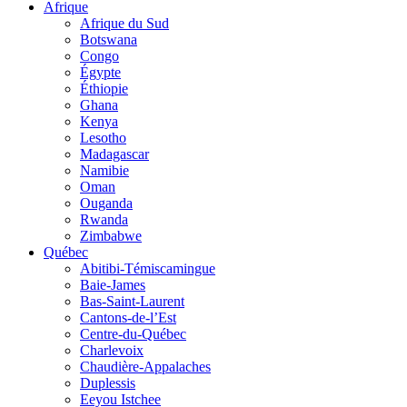
Afrique
Afrique du Sud
Botswana
Congo
Égypte
Éthiopie
Ghana
Kenya
Lesotho
Madagascar
Namibie
Oman
Ouganda
Rwanda
Zimbabwe
Québec
Abitibi-Témiscamingue
Baie-James
Bas-Saint-Laurent
Cantons-de-l’Est
Centre-du-Québec
Charlevoix
Chaudière-Appalaches
Duplessis
Eeyou Istchee