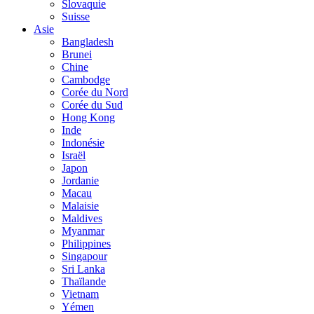
Slovaquie
Suisse
Asie
Bangladesh
Brunei
Chine
Cambodge
Corée du Nord
Corée du Sud
Hong Kong
Inde
Indonésie
Israël
Japon
Jordanie
Macau
Malaisie
Maldives
Myanmar
Philippines
Singapour
Sri Lanka
Thaïlande
Vietnam
Yémen