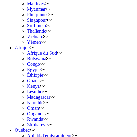
Maldives
Myanmar
Philippines
Singapour
Sri Lanka
Thaïlande
Vietnam
Yémen
Afrique
Afrique du Sud
Botswana
Congo
Égypte
Éthiopie
Ghana
Kenya
Lesotho
Madagascar
Namibie
Oman
Ouganda
Rwanda
Zimbabwe
Québec
Abitibi-Témiscamingue