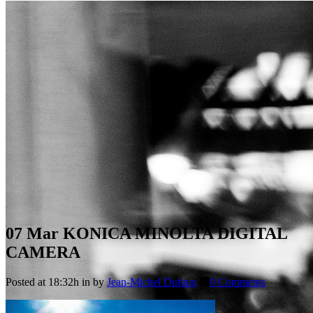
07 Mar
KONICA MINOLTA DIGITAL
CAMERA
Posted at 18:32h
in
by
Jean-Michel Dufaux
0 Comments