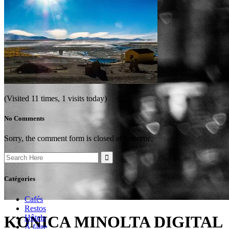
(Visited 11 times, 1 visits today)
No Comments
Sorry, the comment form is closed at this time.
Search
for:
Catégories
Cafés
Restos
KONICA MINOLTA DIGITAL
Hôtels
À faire