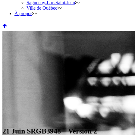
Saguenay-Lac-Saint-Jean
Ville de Québec
À propos
21 Juin
SRGB3948 – Version 2