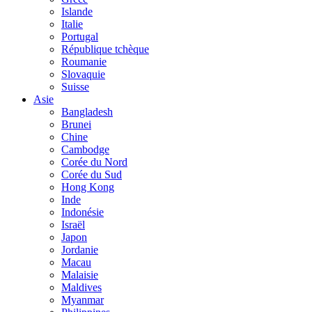
Islande
Italie
Portugal
République tchèque
Roumanie
Slovaquie
Suisse
Asie
Bangladesh
Brunei
Chine
Cambodge
Corée du Nord
Corée du Sud
Hong Kong
Inde
Indonésie
Israël
Japon
Jordanie
Macau
Malaisie
Maldives
Myanmar