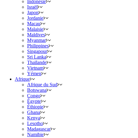
Indonésie
Israël
Japon
Jordanie
Macau
Malaisie
Maldives
Myanmar
Philippines
Singapour
Sri Lanka
Thaïlande
Vietnam
Yémen
Afrique
Afrique du Sud
Botswana
Congo
Égypte
Éthiopie
Ghana
Kenya
Lesotho
Madagascar
Namibie