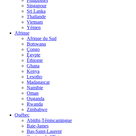
Philippines
Singapour
Sri Lanka
Thaïlande
Vietnam
Yémen
Afrique
Afrique du Sud
Botswana
Congo
Égypte
Éthiopie
Ghana
Kenya
Lesotho
Madagascar
Namibie
Oman
Ouganda
Rwanda
Zimbabwe
Québec
Abitibi-Témiscamingue
Baie-James
Bas-Saint-Laurent