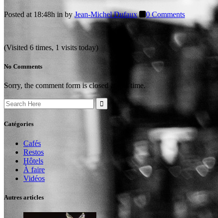
Posted at 18:48h
in
by
Jean-Michel Dufaux
0 Comments
(Visited 6 times, 1 visits today)
No Comments
Sorry, the comment form is closed at this time.
Search
for:
Catégories
Cafés
Restos
Hôtels
À faire
Vidéos
Autres articles