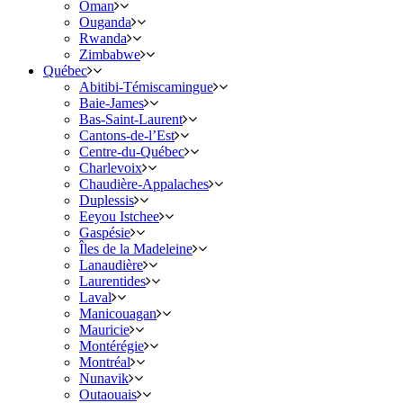
Oman
Ouganda
Rwanda
Zimbabwe
Québec
Abitibi-Témiscamingue
Baie-James
Bas-Saint-Laurent
Cantons-de-l’Est
Centre-du-Québec
Charlevoix
Chaudière-Appalaches
Duplessis
Eeyou Istchee
Gaspésie
Îles de la Madeleine
Lanaudière
Laurentides
Laval
Manicouagan
Mauricie
Montérégie
Montréal
Nunavik
Outaouais