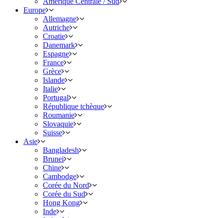
Amérique Centrale / Sud
Europe
Allemagne
Autriche
Croatie
Danemark
Espagne
France
Grèce
Islande
Italie
Portugal
République tchèque
Roumanie
Slovaquie
Suisse
Asie
Bangladesh
Brunei
Chine
Cambodge
Corée du Nord
Corée du Sud
Hong Kong
Inde