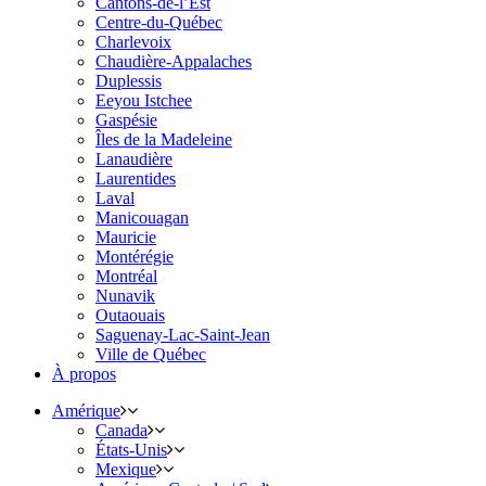
Cantons-de-l’Est
Centre-du-Québec
Charlevoix
Chaudière-Appalaches
Duplessis
Eeyou Istchee
Gaspésie
Îles de la Madeleine
Lanaudière
Laurentides
Laval
Manicouagan
Mauricie
Montérégie
Montréal
Nunavik
Outaouais
Saguenay-Lac-Saint-Jean
Ville de Québec
À propos
Amérique
Canada
États-Unis
Mexique