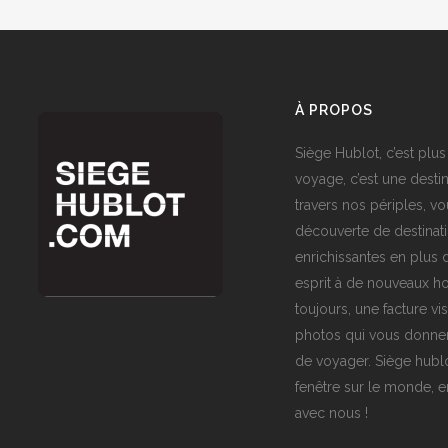
À PROPOS
Siège Hublot, c’est plus
voyage, c’est une destin
travers nos périples, vo
découverte de destinat
enrichissantes en plus d
esprit à de nouveaux ho
toujours, une facture vi
photos qui vous donner
de voyager. Siège hublo
fenêtre sur le monde,
avec nous !