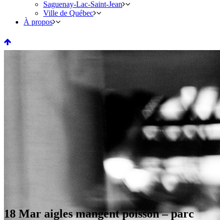
Saguenay-Lac-Saint-Jean
Ville de Québec
À propos
18 Mar
aigles mangent poisson – parc