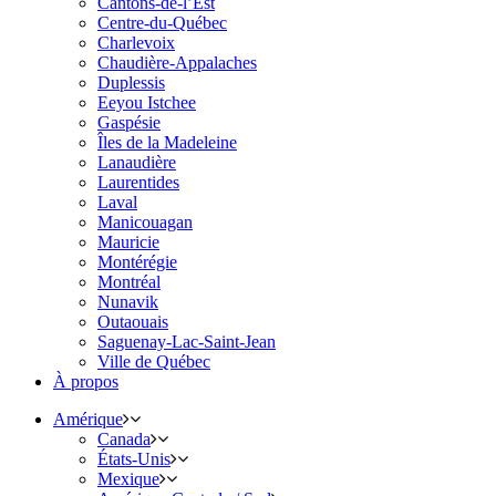
Cantons-de-l’Est
Centre-du-Québec
Charlevoix
Chaudière-Appalaches
Duplessis
Eeyou Istchee
Gaspésie
Îles de la Madeleine
Lanaudière
Laurentides
Laval
Manicouagan
Mauricie
Montérégie
Montréal
Nunavik
Outaouais
Saguenay-Lac-Saint-Jean
Ville de Québec
À propos
Amérique
Canada
États-Unis
Mexique