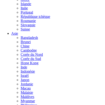
Islande
Italie
Portugal
République tchèque
Roumanie
Slovaquie
Suisse
Asie
Bangladesh
Brunei
Chine
Cambodge
Corée du Nord
Corée du Sud
Hong Kong
Inde
Indonésie
Israël
Japon
Jordanie
Macau
Malaisie
Maldives
Myanmar