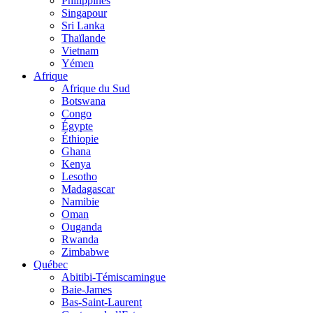
Philippines
Singapour
Sri Lanka
Thaïlande
Vietnam
Yémen
Afrique
Afrique du Sud
Botswana
Congo
Égypte
Éthiopie
Ghana
Kenya
Lesotho
Madagascar
Namibie
Oman
Ouganda
Rwanda
Zimbabwe
Québec
Abitibi-Témiscamingue
Baie-James
Bas-Saint-Laurent