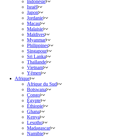
Indonésie
Israël
Japon
Jordanie
Macau
Malaisie
Maldives
Myanmar
Philippines
Singapour
Sri Lanka
Thaïlande
Vietnam
Yémen
Afrique
Afrique du Sud
Botswana
Congo
Égypte
Éthiopie
Ghana
Kenya
Lesotho
Madagascar
Namibie