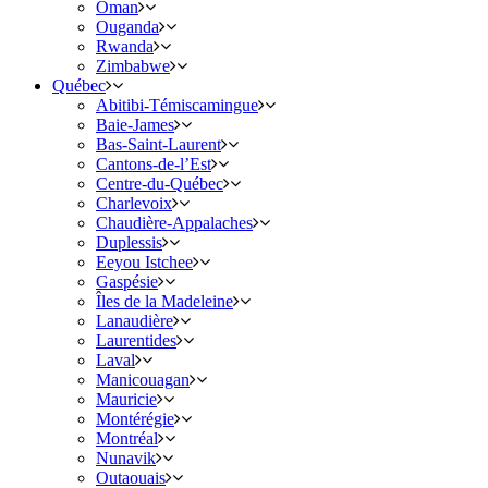
Oman
Ouganda
Rwanda
Zimbabwe
Québec
Abitibi-Témiscamingue
Baie-James
Bas-Saint-Laurent
Cantons-de-l’Est
Centre-du-Québec
Charlevoix
Chaudière-Appalaches
Duplessis
Eeyou Istchee
Gaspésie
Îles de la Madeleine
Lanaudière
Laurentides
Laval
Manicouagan
Mauricie
Montérégie
Montréal
Nunavik
Outaouais