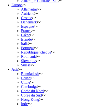
Amérique Centrale / Sud
Europe
Allemagne
Autriche
Croatie
Danemark
Espagne
France
Grèce
Islande
Italie
Portugal
République tchèque
Roumanie
Slovaquie
Suisse
Asie
Bangladesh
Brunei
Chine
Cambodge
Corée du Nord
Corée du Sud
Hong Kong
Inde