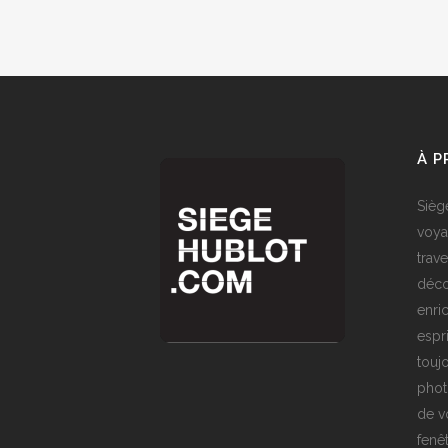
À 
Sièg
voya
trave
déco
enri
espr
toujo
phot
de v
fenê