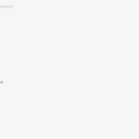
ments
na