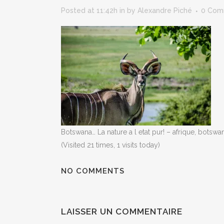
Posted at 11:42h
in
by
Alexandre Piché
0 Com
Botswana… La nature a l etat pur! – afrique, botswa
(Visited 21 times, 1 visits today)
NO COMMENTS
LAISSER UN COMMENTAIRE