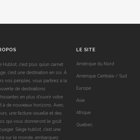
PROPOS
LE SITE
Amérique du Nord
e Hublot, c’est plus qu’un carnet
ge, c’est une destination en soi. À
Amérique Centrale / Sud
rs nos périples, vous partirez à la
Europe
uverte de destinations
chissantes en plus d’ouvrir votre
Asie
it à de nouveaux horizons. Avec,
Afrique
urs, une facture visuelle et des
os qui vous donneront le goût
Québec
oyager. Siège hublot, c’est une
tre sur le monde, embarquez