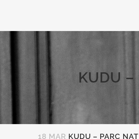
KUDU –
18 MAR
KUDU – PARC NAT