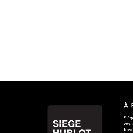
À 
Siège
voyag
trave