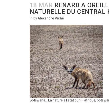
18 MAR
RENARD A OREILL
NATURELLE DU CENTRAL 
in
by
Alexandre Piché
Botswana… La nature a l etat pur! – afrique, botsw