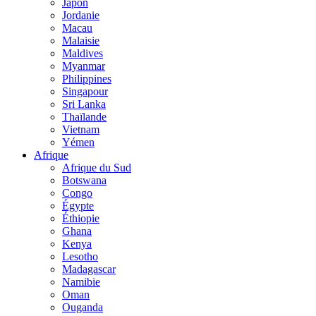
Japon
Jordanie
Macau
Malaisie
Maldives
Myanmar
Philippines
Singapour
Sri Lanka
Thaïlande
Vietnam
Yémen
Afrique
Afrique du Sud
Botswana
Congo
Égypte
Éthiopie
Ghana
Kenya
Lesotho
Madagascar
Namibie
Oman
Ouganda