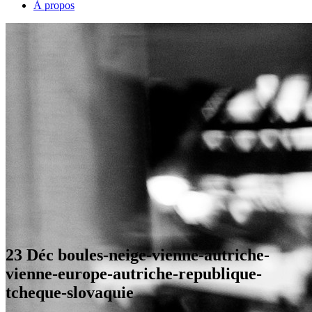
À propos
23 Déc
boules-neige-vienne-autriche-
vienne-europe-autriche-republique-
tcheque-slovaquie