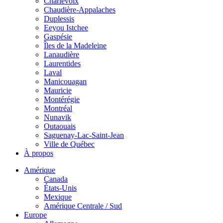
Charlevoix
Chaudière-Appalaches
Duplessis
Eeyou Istchee
Gaspésie
Îles de la Madeleine
Lanaudière
Laurentides
Laval
Manicouagan
Mauricie
Montérégie
Montréal
Nunavik
Outaouais
Saguenay-Lac-Saint-Jean
Ville de Québec
À propos
Amérique
Canada
États-Unis
Mexique
Amérique Centrale / Sud
Europe