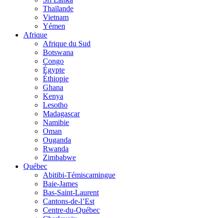
Thaïlande
Vietnam
Yémen
Afrique
Afrique du Sud
Botswana
Congo
Égypte
Éthiopie
Ghana
Kenya
Lesotho
Madagascar
Namibie
Oman
Ouganda
Rwanda
Zimbabwe
Québec
Abitibi-Témiscamingue
Baie-James
Bas-Saint-Laurent
Cantons-de-l’Est
Centre-du-Québec