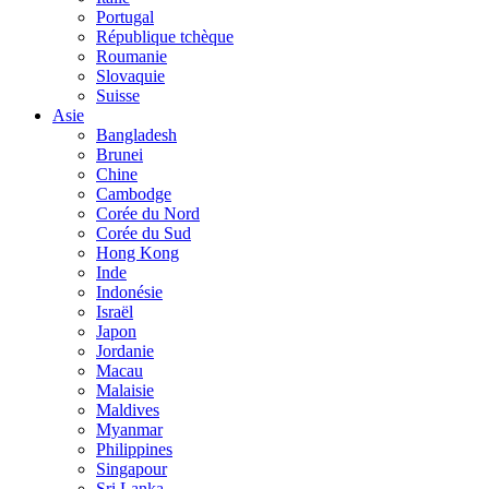
Portugal
République tchèque
Roumanie
Slovaquie
Suisse
Asie
Bangladesh
Brunei
Chine
Cambodge
Corée du Nord
Corée du Sud
Hong Kong
Inde
Indonésie
Israël
Japon
Jordanie
Macau
Malaisie
Maldives
Myanmar
Philippines
Singapour
Sri Lanka