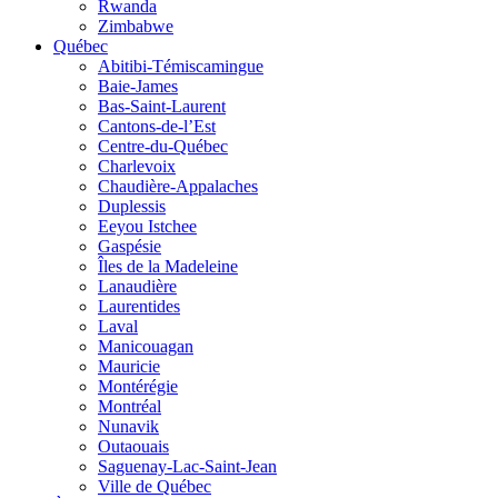
Rwanda
Zimbabwe
Québec
Abitibi-Témiscamingue
Baie-James
Bas-Saint-Laurent
Cantons-de-l’Est
Centre-du-Québec
Charlevoix
Chaudière-Appalaches
Duplessis
Eeyou Istchee
Gaspésie
Îles de la Madeleine
Lanaudière
Laurentides
Laval
Manicouagan
Mauricie
Montérégie
Montréal
Nunavik
Outaouais
Saguenay-Lac-Saint-Jean
Ville de Québec