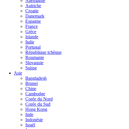
Allemagne
Autriche
Croatie
Danemark
Espagne
France
Grèce
Islande
Italie
Portugal
République tchèque
Roumanie
Slovaquie
Suisse
Asie
Bangladesh
Brunei
Chine
Cambodge
Corée du Nord
Corée du Sud
Hong Kong
Inde
Indonésie
Israël