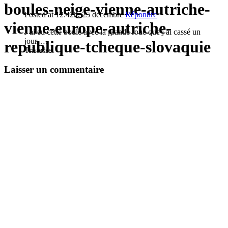
boules-neige-vienne-autriche-
Posted at 12:42h, 25 décembre
Répondre
vienne-europe-autriche-
J ai eu cette boule avec la grande roue que j ai cassé un
jour….
republique-tcheque-slovaquie
Tristesse.
Laisser un commentaire