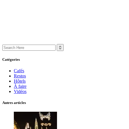
Search
for:
Catégories
Cafés
Restos
Hôtels
À faire
Vidéos
Autres articles