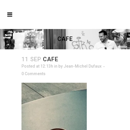
CAFE
11 SEP
CAFE
Posted at 12:13h
in
by
Jean-Michel Dufaux
0 Comments