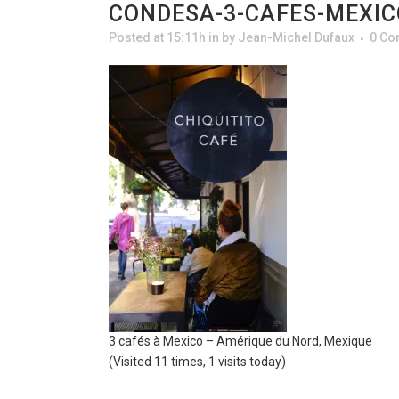
CONDESA-3-CAFES-MEXI
Posted at 15:11h
in
by
Jean-Michel Dufaux
0 C
3 cafés à Mexico – Amérique du Nord, Mexique
(Visited 11 times, 1 visits today)