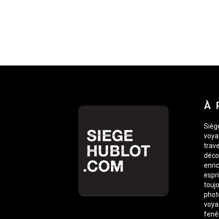
À 
Siège
voyag
trave
déco
enric
espr
toujo
phot
voyag
fenê