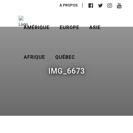
À PROPOS
AMÉRIQUE
EUROPE
ASIE
AFRIQUE
QUÉBEC
IMG_6673