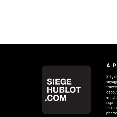
À 
Siège 
voyage
traver
découv
enrich
esprit
toujou
photos