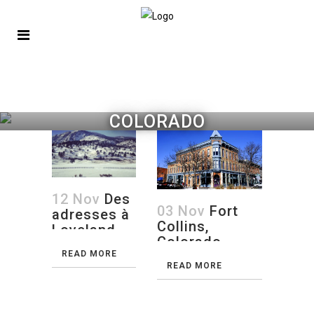
COLORADO
12 Nov
Des
03 Nov
Fort
adresses à
Collins,
Loveland,
Colorado
CO
READ MORE
READ MORE