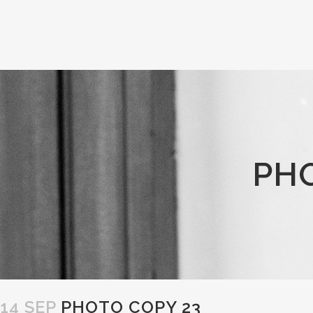
PH
14 SEP
PHOTO COPY 23