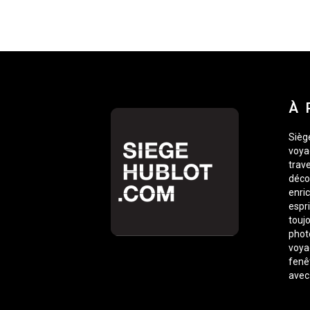
À 
Siège
voyag
trave
déco
enric
espr
toujo
phot
voyag
fenê
avec