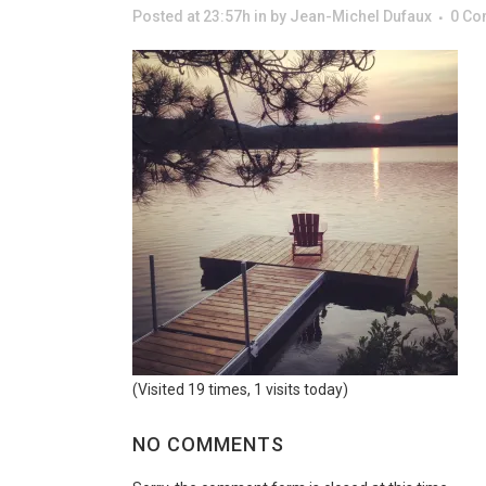
Posted at 23:57h
in
by
Jean-Michel Dufaux
0 C
(Visited 19 times, 1 visits today)
NO COMMENTS