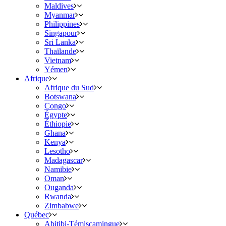
Maldives
Myanmar
Philippines
Singapour
Sri Lanka
Thaïlande
Vietnam
Yémen
Afrique
Afrique du Sud
Botswana
Congo
Égypte
Éthiopie
Ghana
Kenya
Lesotho
Madagascar
Namibie
Oman
Ouganda
Rwanda
Zimbabwe
Québec
Abitibi-Témiscamingue