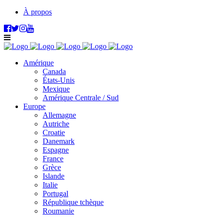
À propos
Amérique
Canada
États-Unis
Mexique
Amérique Centrale / Sud
Europe
Allemagne
Autriche
Croatie
Danemark
Espagne
France
Grèce
Islande
Italie
Portugal
République tchèque
Roumanie