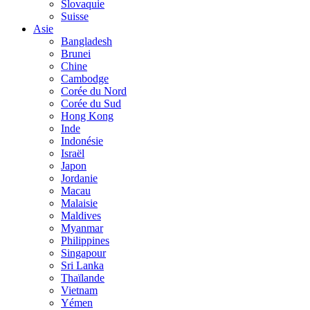
Slovaquie
Suisse
Asie
Bangladesh
Brunei
Chine
Cambodge
Corée du Nord
Corée du Sud
Hong Kong
Inde
Indonésie
Israël
Japon
Jordanie
Macau
Malaisie
Maldives
Myanmar
Philippines
Singapour
Sri Lanka
Thaïlande
Vietnam
Yémen