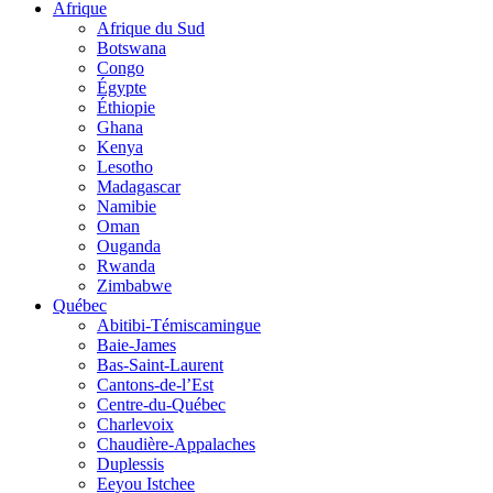
Afrique
Afrique du Sud
Botswana
Congo
Égypte
Éthiopie
Ghana
Kenya
Lesotho
Madagascar
Namibie
Oman
Ouganda
Rwanda
Zimbabwe
Québec
Abitibi-Témiscamingue
Baie-James
Bas-Saint-Laurent
Cantons-de-l’Est
Centre-du-Québec
Charlevoix
Chaudière-Appalaches
Duplessis
Eeyou Istchee