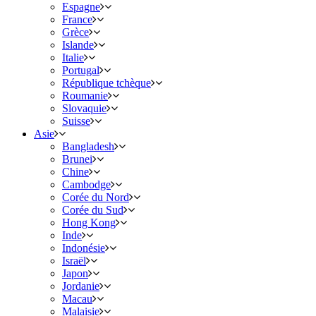
Espagne
France
Grèce
Islande
Italie
Portugal
République tchèque
Roumanie
Slovaquie
Suisse
Asie
Bangladesh
Brunei
Chine
Cambodge
Corée du Nord
Corée du Sud
Hong Kong
Inde
Indonésie
Israël
Japon
Jordanie
Macau
Malaisie