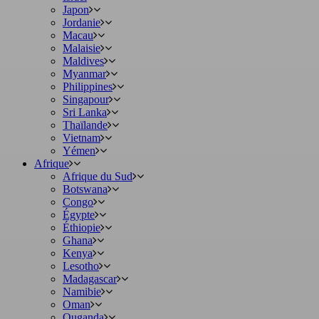
Japon
Jordanie
Macau
Malaisie
Maldives
Myanmar
Philippines
Singapour
Sri Lanka
Thaïlande
Vietnam
Yémen
Afrique
Afrique du Sud
Botswana
Congo
Égypte
Éthiopie
Ghana
Kenya
Lesotho
Madagascar
Namibie
Oman
Ouganda