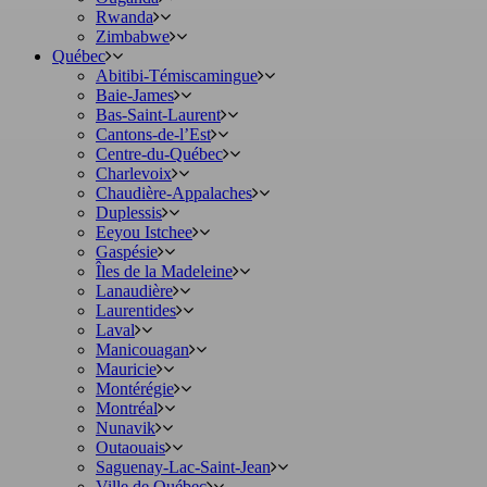
Rwanda
Zimbabwe
Québec
Abitibi-Témiscamingue
Baie-James
Bas-Saint-Laurent
Cantons-de-l’Est
Centre-du-Québec
Charlevoix
Chaudière-Appalaches
Duplessis
Eeyou Istchee
Gaspésie
Îles de la Madeleine
Lanaudière
Laurentides
Laval
Manicouagan
Mauricie
Montérégie
Montréal
Nunavik
Outaouais
Saguenay-Lac-Saint-Jean
Ville de Québec