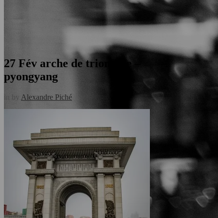
27 Fév
arche de triomphe –
pyongyang
in
by
Alexandre Piché