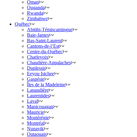
Oman
Ouganda
Rwanda
Zimbabwe
Québec
Abitibi-Témiscamingue
Baie-James
Bas-Saint-Laurent
Cantons-de-l’Est
Centre-du-Québec
Charlevoix
Chaudière-Appalaches
Duplessis
Eeyou Istchee
Gaspésie
Îles de la Madeleine
Lanaudière
Laurentides
Laval
Manicouagan
Mauricie
Montérégie
Montréal
Nunavik
Outaouais