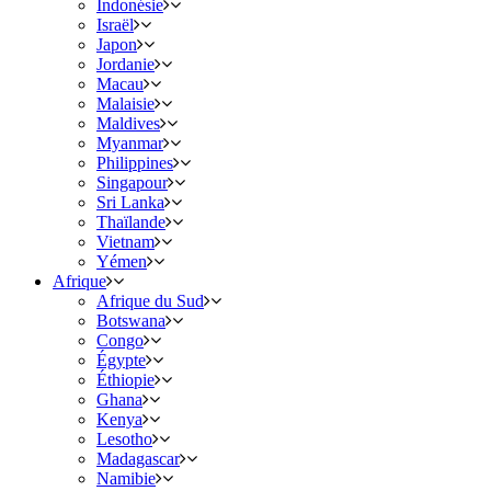
Indonésie
Israël
Japon
Jordanie
Macau
Malaisie
Maldives
Myanmar
Philippines
Singapour
Sri Lanka
Thaïlande
Vietnam
Yémen
Afrique
Afrique du Sud
Botswana
Congo
Égypte
Éthiopie
Ghana
Kenya
Lesotho
Madagascar
Namibie