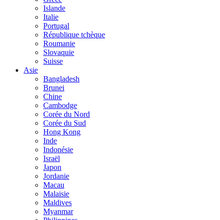
Islande
Italie
Portugal
République tchèque
Roumanie
Slovaquie
Suisse
Asie
Bangladesh
Brunei
Chine
Cambodge
Corée du Nord
Corée du Sud
Hong Kong
Inde
Indonésie
Israël
Japon
Jordanie
Macau
Malaisie
Maldives
Myanmar