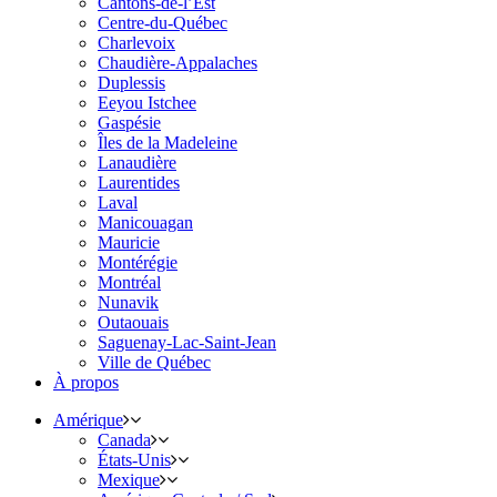
Cantons-de-l’Est
Centre-du-Québec
Charlevoix
Chaudière-Appalaches
Duplessis
Eeyou Istchee
Gaspésie
Îles de la Madeleine
Lanaudière
Laurentides
Laval
Manicouagan
Mauricie
Montérégie
Montréal
Nunavik
Outaouais
Saguenay-Lac-Saint-Jean
Ville de Québec
À propos
Amérique
Canada
États-Unis
Mexique