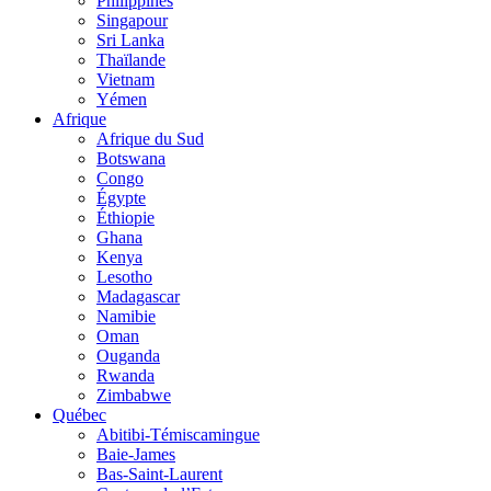
Philippines
Singapour
Sri Lanka
Thaïlande
Vietnam
Yémen
Afrique
Afrique du Sud
Botswana
Congo
Égypte
Éthiopie
Ghana
Kenya
Lesotho
Madagascar
Namibie
Oman
Ouganda
Rwanda
Zimbabwe
Québec
Abitibi-Témiscamingue
Baie-James
Bas-Saint-Laurent