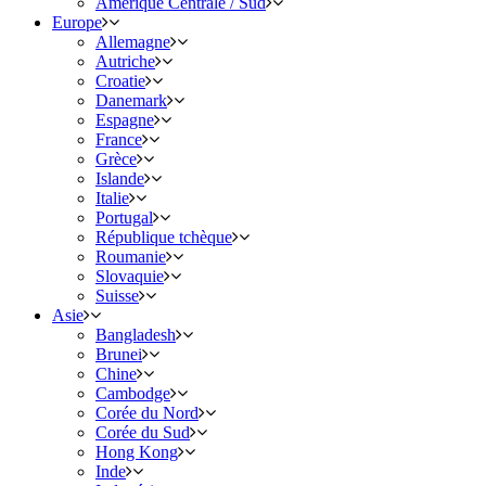
Amérique Centrale / Sud
Europe
Allemagne
Autriche
Croatie
Danemark
Espagne
France
Grèce
Islande
Italie
Portugal
République tchèque
Roumanie
Slovaquie
Suisse
Asie
Bangladesh
Brunei
Chine
Cambodge
Corée du Nord
Corée du Sud
Hong Kong
Inde