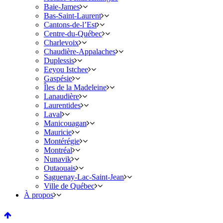
Baie-James
Bas-Saint-Laurent
Cantons-de-l’Est
Centre-du-Québec
Charlevoix
Chaudière-Appalaches
Duplessis
Eeyou Istchee
Gaspésie
Îles de la Madeleine
Lanaudière
Laurentides
Laval
Manicouagan
Mauricie
Montérégie
Montréal
Nunavik
Outaouais
Saguenay-Lac-Saint-Jean
Ville de Québec
À propos