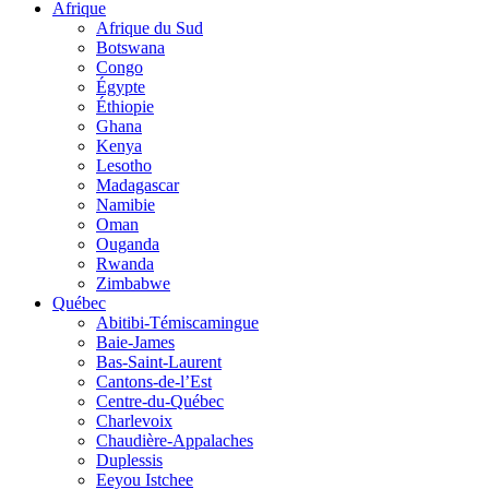
Afrique
Afrique du Sud
Botswana
Congo
Égypte
Éthiopie
Ghana
Kenya
Lesotho
Madagascar
Namibie
Oman
Ouganda
Rwanda
Zimbabwe
Québec
Abitibi-Témiscamingue
Baie-James
Bas-Saint-Laurent
Cantons-de-l’Est
Centre-du-Québec
Charlevoix
Chaudière-Appalaches
Duplessis
Eeyou Istchee