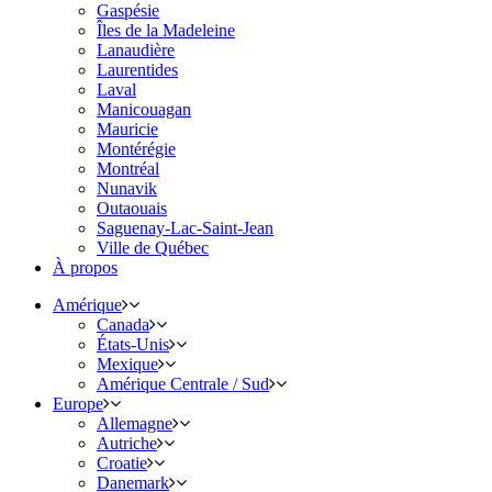
Gaspésie
Îles de la Madeleine
Lanaudière
Laurentides
Laval
Manicouagan
Mauricie
Montérégie
Montréal
Nunavik
Outaouais
Saguenay-Lac-Saint-Jean
Ville de Québec
À propos
Amérique
Canada
États-Unis
Mexique
Amérique Centrale / Sud
Europe
Allemagne
Autriche
Croatie
Danemark