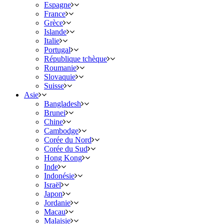
Espagne
France
Grèce
Islande
Italie
Portugal
République tchèque
Roumanie
Slovaquie
Suisse
Asie
Bangladesh
Brunei
Chine
Cambodge
Corée du Nord
Corée du Sud
Hong Kong
Inde
Indonésie
Israël
Japon
Jordanie
Macau
Malaisie