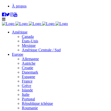
À propos
Amérique
Canada
États-Unis
Mexique
Amérique Centrale / Sud
Europe
Allemagne
Autriche
Croatie
Danemark
Espagne
France
Grèce
Islande
Italie
Portugal
République tchèque
Roumanie