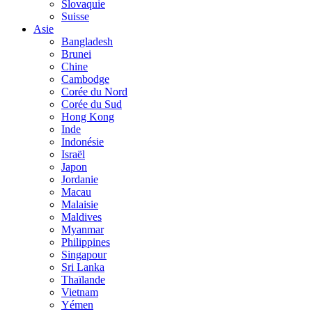
Slovaquie
Suisse
Asie
Bangladesh
Brunei
Chine
Cambodge
Corée du Nord
Corée du Sud
Hong Kong
Inde
Indonésie
Israël
Japon
Jordanie
Macau
Malaisie
Maldives
Myanmar
Philippines
Singapour
Sri Lanka
Thaïlande
Vietnam
Yémen