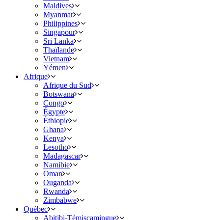
Maldives
Myanmar
Philippines
Singapour
Sri Lanka
Thaïlande
Vietnam
Yémen
Afrique
Afrique du Sud
Botswana
Congo
Égypte
Éthiopie
Ghana
Kenya
Lesotho
Madagascar
Namibie
Oman
Ouganda
Rwanda
Zimbabwe
Québec
Abitibi-Témiscamingue