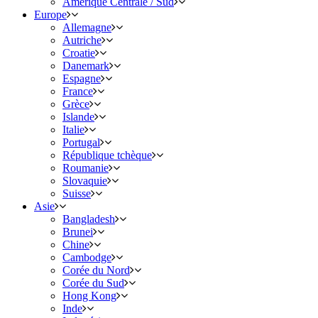
Amérique Centrale / Sud
Europe
Allemagne
Autriche
Croatie
Danemark
Espagne
France
Grèce
Islande
Italie
Portugal
République tchèque
Roumanie
Slovaquie
Suisse
Asie
Bangladesh
Brunei
Chine
Cambodge
Corée du Nord
Corée du Sud
Hong Kong
Inde