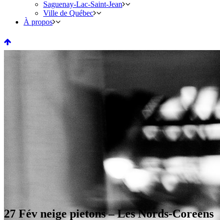
Saguenay-Lac-Saint-Jean
Ville de Québec
À propos
27 Fév
neige pietons – Les Nords-Coreens