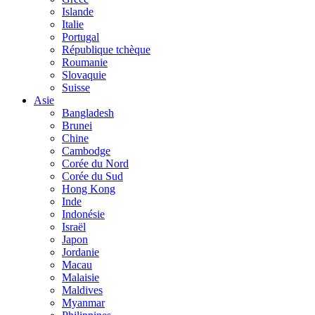
Islande
Italie
Portugal
République tchèque
Roumanie
Slovaquie
Suisse
Asie
Bangladesh
Brunei
Chine
Cambodge
Corée du Nord
Corée du Sud
Hong Kong
Inde
Indonésie
Israël
Japon
Jordanie
Macau
Malaisie
Maldives
Myanmar