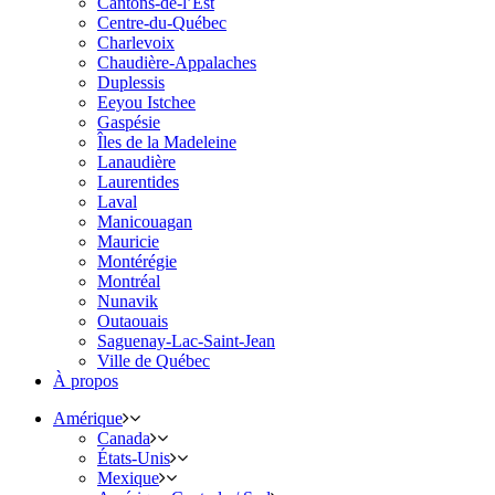
Cantons-de-l’Est
Centre-du-Québec
Charlevoix
Chaudière-Appalaches
Duplessis
Eeyou Istchee
Gaspésie
Îles de la Madeleine
Lanaudière
Laurentides
Laval
Manicouagan
Mauricie
Montérégie
Montréal
Nunavik
Outaouais
Saguenay-Lac-Saint-Jean
Ville de Québec
À propos
Amérique
Canada
États-Unis
Mexique