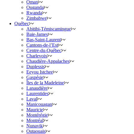
Oman
Ouganda
Rwanda
Zimbabwe
Québec
Abitibi-Témiscamingue
Baie-James
Bas-Saint-Laurent
Cantons-de-l’Est
Centre-du-Québec
Charlevoix
Chaudière-Appalaches
Duplessis
Eeyou Istchee
Gaspésie
Îles de la Madeleine
Lanaudière
Laurentides
Laval
Manicouagan
Mauricie
Montérégie
Montréal
Nunavik
Outaouais