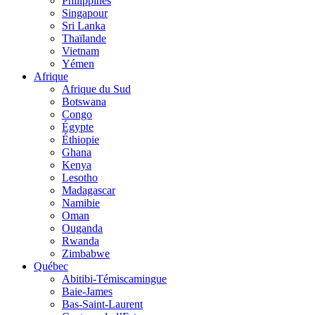
Philippines
Singapour
Sri Lanka
Thaïlande
Vietnam
Yémen
Afrique
Afrique du Sud
Botswana
Congo
Égypte
Éthiopie
Ghana
Kenya
Lesotho
Madagascar
Namibie
Oman
Ouganda
Rwanda
Zimbabwe
Québec
Abitibi-Témiscamingue
Baie-James
Bas-Saint-Laurent