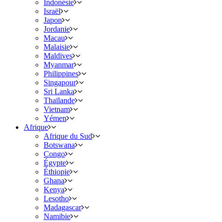
Indonésie
Israël
Japon
Jordanie
Macau
Malaisie
Maldives
Myanmar
Philippines
Singapour
Sri Lanka
Thaïlande
Vietnam
Yémen
Afrique
Afrique du Sud
Botswana
Congo
Égypte
Éthiopie
Ghana
Kenya
Lesotho
Madagascar
Namibie