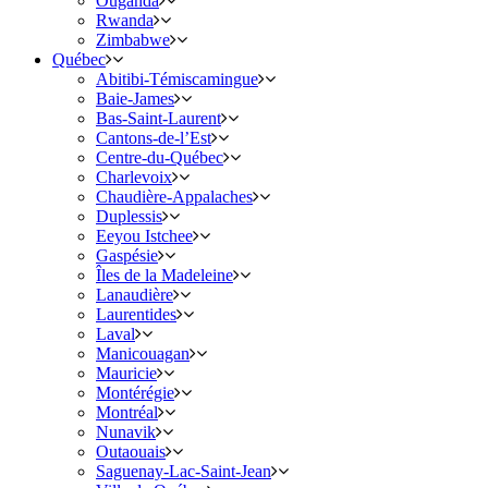
Ouganda
Rwanda
Zimbabwe
Québec
Abitibi-Témiscamingue
Baie-James
Bas-Saint-Laurent
Cantons-de-l’Est
Centre-du-Québec
Charlevoix
Chaudière-Appalaches
Duplessis
Eeyou Istchee
Gaspésie
Îles de la Madeleine
Lanaudière
Laurentides
Laval
Manicouagan
Mauricie
Montérégie
Montréal
Nunavik
Outaouais
Saguenay-Lac-Saint-Jean