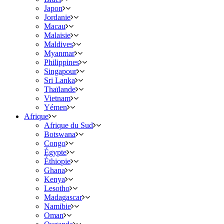
Japon
Jordanie
Macau
Malaisie
Maldives
Myanmar
Philippines
Singapour
Sri Lanka
Thaïlande
Vietnam
Yémen
Afrique
Afrique du Sud
Botswana
Congo
Égypte
Éthiopie
Ghana
Kenya
Lesotho
Madagascar
Namibie
Oman