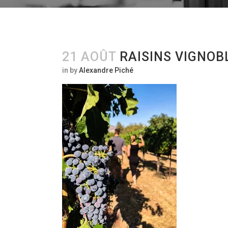
21 AOÛT
RAISINS VIGNOB
in
by
Alexandre Piché