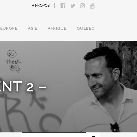
À PROPOS
EUROPE
ASIE
AFRIQUE
QUÉBEC
NT 2 –