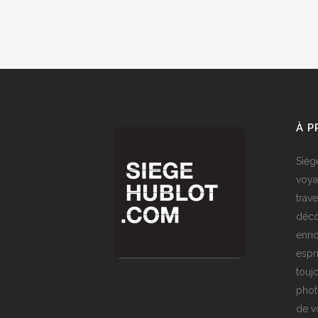
À 
Sièg
voya
trave
déco
enri
espr
toujo
phot
de v