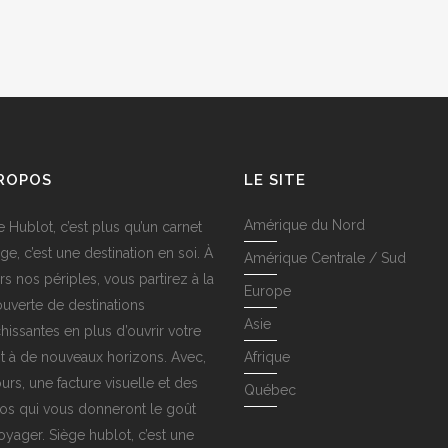
PROPOS
LE SITE
Amérique du Nord
e Hublot, c’est plus qu’un carnet
ge, c’est une destination en soi. À
Amérique Centrale / Sud
rs nos périples, vous partirez à la
Europe
uverte de destinations
Asie
chissantes en plus d’ouvrir votre
it à de nouveaux horizons. Avec,
Afrique
urs, une facture visuelle et des
Québec
os qui vous donneront le goût
oyager. Siège hublot, c’est une