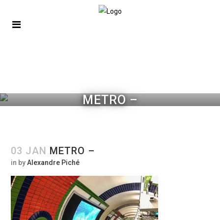
METRO –
03 JAN
METRO –
in
by
Alexandre Piché