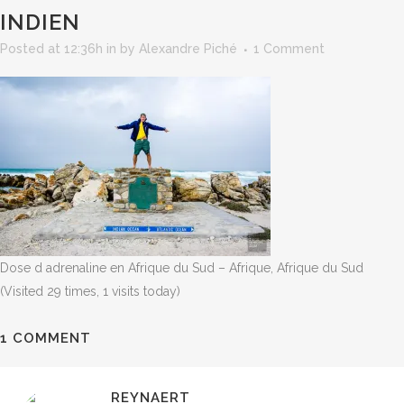
INDIEN
Posted at 12:36h
in
by
Alexandre Piché
1 Comment
Dose d adrenaline en Afrique du Sud – Afrique, Afrique du Sud
(Visited 29 times, 1 visits today)
1 COMMENT
REYNAERT