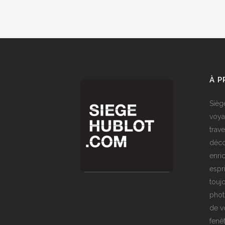
À 
Sièg
voya
trave
déco
enri
espr
toujo
phot
de v
fenê