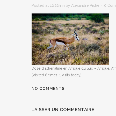
Posted at 12:22h
in
by
Alexandre Piché
0 Com
Dose d adrenaline en Afrique du Sud – Afrique, Af
(Visited 6 times, 1 visits today)
NO COMMENTS
LAISSER UN COMMENTAIRE