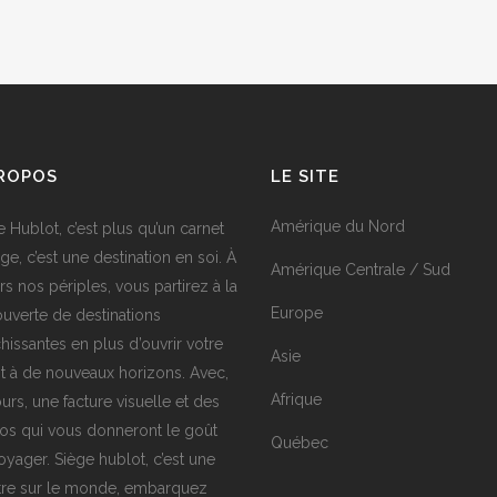
PROPOS
LE SITE
Amérique du Nord
e Hublot, c’est plus qu’un carnet
ge, c’est une destination en soi. À
Amérique Centrale / Sud
rs nos périples, vous partirez à la
Europe
uverte de destinations
chissantes en plus d’ouvrir votre
Asie
it à de nouveaux horizons. Avec,
Afrique
urs, une facture visuelle et des
os qui vous donneront le goût
Québec
oyager. Siège hublot, c’est une
tre sur le monde, embarquez