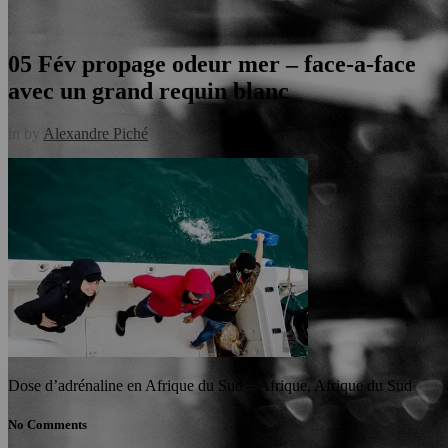
05 Fév
propage odeur mer – face-a-face
avec un grand requin blanc
in
by
Alexandre Piché
Dose d’adrénaline en Afrique du Sud – Afrique, Afrique du Sud
No Comments