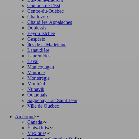
Cantons-de-l’Est
Centre-du-Québec
Charlevoix
Chaudière-Appalaches
Duplessis
Eeyou Istchee
Gaspésie
Îles de la Madeleine
Lanaudière
Laurentides
Laval
Manicouagan
Mauricie
Montérégie
Montréal
Nunavik
Outaouais
Saguenay-Lac-Saint-Jean
Ville de Québec
Amérique
Canada
États-Unis
Mexique
Amérique Centrale / Sud