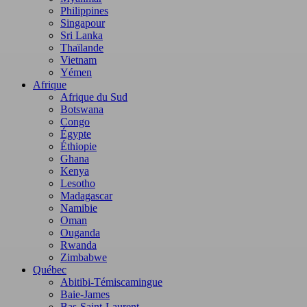
Philippines
Singapour
Sri Lanka
Thaïlande
Vietnam
Yémen
Afrique
Afrique du Sud
Botswana
Congo
Égypte
Éthiopie
Ghana
Kenya
Lesotho
Madagascar
Namibie
Oman
Ouganda
Rwanda
Zimbabwe
Québec
Abitibi-Témiscamingue
Baie-James
Bas-Saint-Laurent