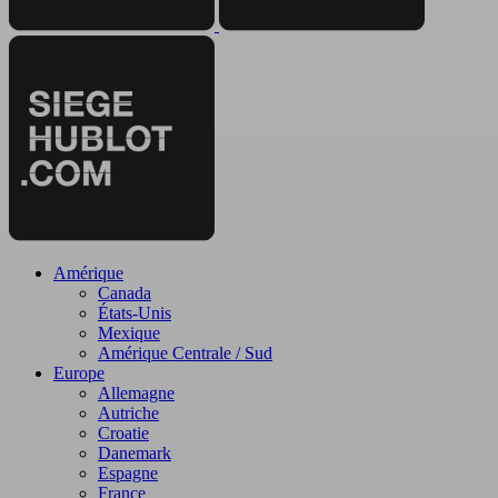
Amérique
Canada
États-Unis
Mexique
Amérique Centrale / Sud
Europe
Allemagne
Autriche
Croatie
Danemark
Espagne
France