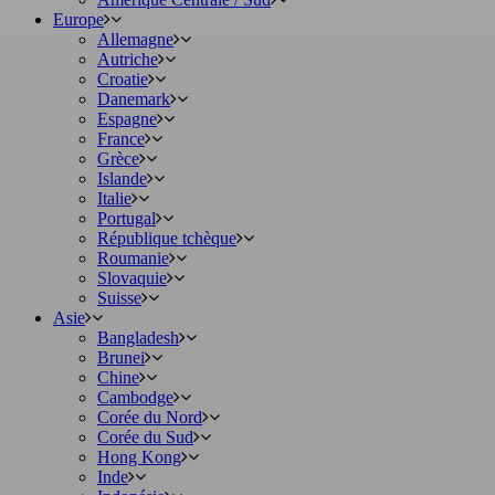
Europe
Allemagne
Autriche
Croatie
Danemark
Espagne
France
Grèce
Islande
Italie
Portugal
République tchèque
Roumanie
Slovaquie
Suisse
Asie
Bangladesh
Brunei
Chine
Cambodge
Corée du Nord
Corée du Sud
Hong Kong
Inde