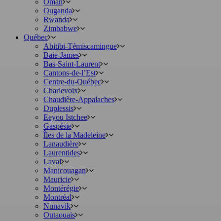
Oman
Ouganda
Rwanda
Zimbabwe
Québec
Abitibi-Témiscamingue
Baie-James
Bas-Saint-Laurent
Cantons-de-l’Est
Centre-du-Québec
Charlevoix
Chaudière-Appalaches
Duplessis
Eeyou Istchee
Gaspésie
Îles de la Madeleine
Lanaudière
Laurentides
Laval
Manicouagan
Mauricie
Montérégie
Montréal
Nunavik
Outaouais