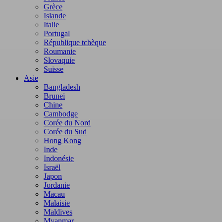
Grèce
Islande
Italie
Portugal
République tchèque
Roumanie
Slovaquie
Suisse
Asie
Bangladesh
Brunei
Chine
Cambodge
Corée du Nord
Corée du Sud
Hong Kong
Inde
Indonésie
Israël
Japon
Jordanie
Macau
Malaisie
Maldives
Myanmar