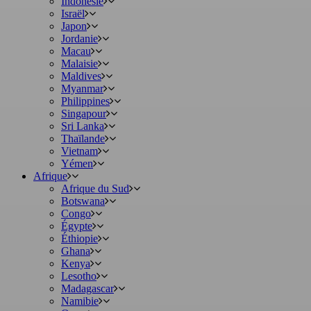
Indonésie
Israël
Japon
Jordanie
Macau
Malaisie
Maldives
Myanmar
Philippines
Singapour
Sri Lanka
Thaïlande
Vietnam
Yémen
Afrique
Afrique du Sud
Botswana
Congo
Égypte
Éthiopie
Ghana
Kenya
Lesotho
Madagascar
Namibie