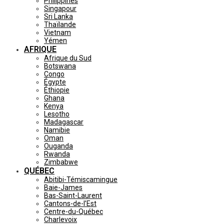
Philippines
Singapour
Sri Lanka
Thaïlande
Vietnam
Yémen
AFRIQUE
Afrique du Sud
Botswana
Congo
Égypte
Éthiopie
Ghana
Kenya
Lesotho
Madagascar
Namibie
Oman
Ouganda
Rwanda
Zimbabwe
QUÉBEC
Abitibi-Témiscamingue
Baie-James
Bas-Saint-Laurent
Cantons-de-l’Est
Centre-du-Québec
Charlevoix