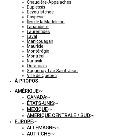
Chaudière-Appalaches
Duplessis
Eeyou Istchee
Gaspésie
Îles de la Madeleine
Lanaudière
Laurentides
Laval
Manicouagan
Mauricie
Montérégie
Montréal
Nunavik
Outaouais
Saguenay-Lac-Saint-Jean
Ville de Québec
À PROPOS
AMÉRIQUE
CANADA
ÉTATS-UNIS
MEXIQUE
AMÉRIQUE CENTRALE / SUD
EUROPE
ALLEMAGNE
AUTRICHE