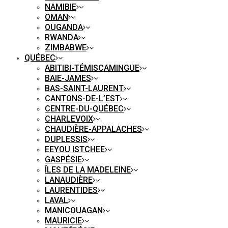
NAMIBIE
OMAN
OUGANDA
RWANDA
ZIMBABWE
QUÉBEC
ABITIBI-TÉMISCAMINGUE
BAIE-JAMES
BAS-SAINT-LAURENT
CANTONS-DE-L’EST
CENTRE-DU-QUÉBEC
CHARLEVOIX
CHAUDIÈRE-APPALACHES
DUPLESSIS
EEYOU ISTCHEE
GASPÉSIE
ÎLES DE LA MADELEINE
LANAUDIÈRE
LAURENTIDES
LAVAL
MANICOUAGAN
MAURICIE