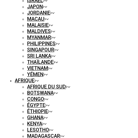
ISRAËL
JAPON
JORDANIE
MACAU
MALAISIE
MALDIVES
MYANMAR
PHILIPPINES
SINGAPOUR
SRI LANKA
THAÏLANDE
VIETNAM
YÉMEN
AFRIQUE
AFRIQUE DU SUD
BOTSWANA
CONGO
ÉGYPTE
ÉTHIOPIE
GHANA
KENYA
LESOTHO
MADAGASCAR