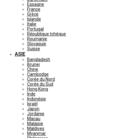
Espagne
France
Grèce
Islande
Italie
Portugal
République tchèque
Roumanie
Slovaquie
Suisse
ASIE
Bangladesh
Brunei
Chine
Cambodge
Corée du Nord
Corée du Sud
Hong Kong
Inde
Indonésie
Israël
Japon
Jordanie
Macau
Malaisie
Maldives
Myanmar