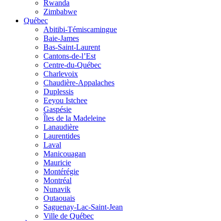
Rwanda
Zimbabwe
Québec
Abitibi-Témiscamingue
Baie-James
Bas-Saint-Laurent
Cantons-de-l’Est
Centre-du-Québec
Charlevoix
Chaudière-Appalaches
Duplessis
Eeyou Istchee
Gaspésie
Îles de la Madeleine
Lanaudière
Laurentides
Laval
Manicouagan
Mauricie
Montérégie
Montréal
Nunavik
Outaouais
Saguenay-Lac-Saint-Jean
Ville de Québec