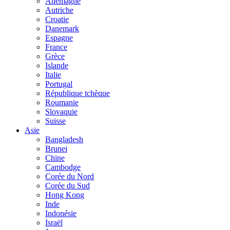
Allemagne
Autriche
Croatie
Danemark
Espagne
France
Grèce
Islande
Italie
Portugal
République tchèque
Roumanie
Slovaquie
Suisse
Asie
Bangladesh
Brunei
Chine
Cambodge
Corée du Nord
Corée du Sud
Hong Kong
Inde
Indonésie
Israël