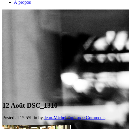
À propos
12 Août
DSC_1310
Posted at 15:55h
in
by
Jean-Michel Dufaux
0 Comments