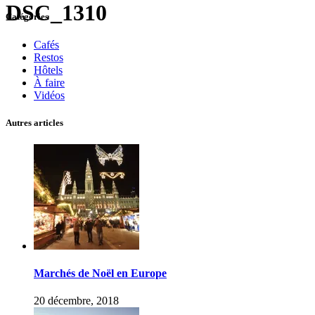
DSC_1310
Catégories
Cafés
Restos
Hôtels
À faire
Vidéos
Autres articles
Marchés de Noël en Europe
20 décembre, 2018