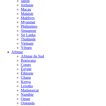
Japon
Jordanie
Macau
Malaisie
Maldives
Myanmar
Philippines
Singapour
Sri Lanka
Thaïlande
Vietnam
Yémen
Afrique
Afrique du Sud
Botswana
Congo
Égypte
Éthiopie
Ghana
Kenya
Lesotho
Madagascar
Namibie
Oman
Ouganda