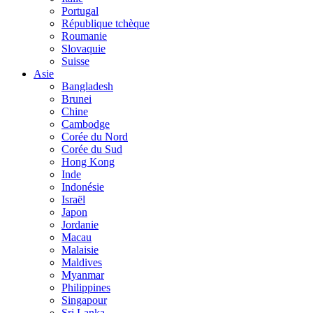
Portugal
République tchèque
Roumanie
Slovaquie
Suisse
Asie
Bangladesh
Brunei
Chine
Cambodge
Corée du Nord
Corée du Sud
Hong Kong
Inde
Indonésie
Israël
Japon
Jordanie
Macau
Malaisie
Maldives
Myanmar
Philippines
Singapour
Sri Lanka