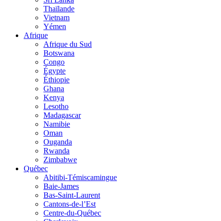
Thaïlande
Vietnam
Yémen
Afrique
Afrique du Sud
Botswana
Congo
Égypte
Éthiopie
Ghana
Kenya
Lesotho
Madagascar
Namibie
Oman
Ouganda
Rwanda
Zimbabwe
Québec
Abitibi-Témiscamingue
Baie-James
Bas-Saint-Laurent
Cantons-de-l’Est
Centre-du-Québec