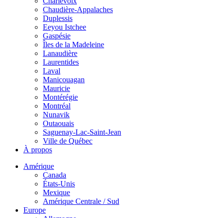
Charlevoix
Chaudière-Appalaches
Duplessis
Eeyou Istchee
Gaspésie
Îles de la Madeleine
Lanaudière
Laurentides
Laval
Manicouagan
Mauricie
Montérégie
Montréal
Nunavik
Outaouais
Saguenay-Lac-Saint-Jean
Ville de Québec
À propos
Amérique
Canada
États-Unis
Mexique
Amérique Centrale / Sud
Europe