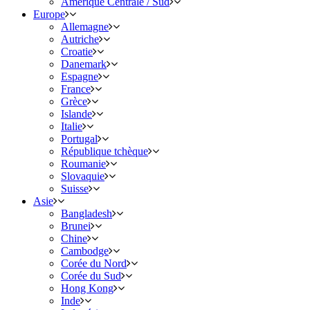
Amérique Centrale / Sud
Europe
Allemagne
Autriche
Croatie
Danemark
Espagne
France
Grèce
Islande
Italie
Portugal
République tchèque
Roumanie
Slovaquie
Suisse
Asie
Bangladesh
Brunei
Chine
Cambodge
Corée du Nord
Corée du Sud
Hong Kong
Inde