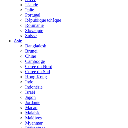
Islande
Italie
Portugal
République tchèque
Roumanie
Slovaquie
Suisse
Asie
Bangladesh
Brunei
Chine
Cambodge
Corée du Nord
Corée du Sud
Hong Kong
Inde
Indonésie
Israël
Japon
Jordanie
Macau
Malaisie
Maldives
Myanmar