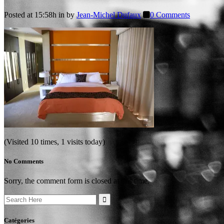
Posted at 15:58h
in
by
Jean-Michel Dufaux
0 Comments
(Visited 10 times, 1 visits today)
No Comments
Sorry, the comment form is closed at this time.
Search
for:
Catégories