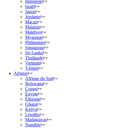
Indonésie
Israël
Japon
Jordanie
Macau
Malaisie
Maldives
Myanmar
Philippines
Singapour
Sri Lanka
Thaïlande
Vietnam
Yémen
Afrique
Afrique du Sud
Botswana
Congo
Égypte
Éthiopie
Ghana
Kenya
Lesotho
Madagascar
Namibie