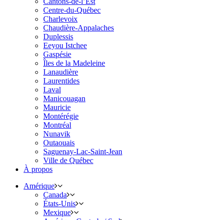
Cantons-de-l’Est
Centre-du-Québec
Charlevoix
Chaudière-Appalaches
Duplessis
Eeyou Istchee
Gaspésie
Îles de la Madeleine
Lanaudière
Laurentides
Laval
Manicouagan
Mauricie
Montérégie
Montréal
Nunavik
Outaouais
Saguenay-Lac-Saint-Jean
Ville de Québec
À propos
Amérique
Canada
États-Unis
Mexique