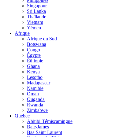
Philippines
Singapour
Sri Lanka
Thaïlande
Vietnam
Yémen
Afrique
Afrique du Sud
Botswana
Congo
Égypte
Éthiopie
Ghana
Kenya
Lesotho
Madagascar
Namibie
Oman
Ouganda
Rwanda
Zimbabwe
Québec
Abitibi-Témiscamingue
Baie-James
Bas-Saint-Laurent