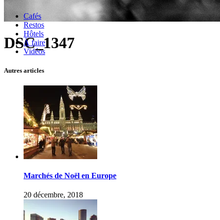
Cafés
Restos
Hôtels
DSC_1347
À faire
Vidéos
Autres articles
Marchés de Noël en Europe
20 décembre, 2018