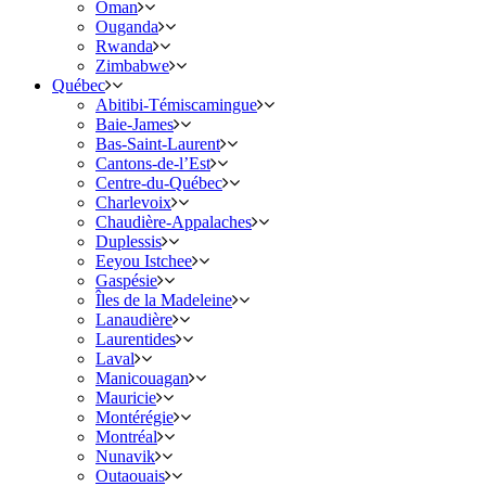
Oman
Ouganda
Rwanda
Zimbabwe
Québec
Abitibi-Témiscamingue
Baie-James
Bas-Saint-Laurent
Cantons-de-l’Est
Centre-du-Québec
Charlevoix
Chaudière-Appalaches
Duplessis
Eeyou Istchee
Gaspésie
Îles de la Madeleine
Lanaudière
Laurentides
Laval
Manicouagan
Mauricie
Montérégie
Montréal
Nunavik
Outaouais