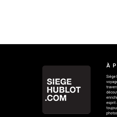
À 
Siège 
voyage
traver
découv
enrich
esprit
toujou
photos