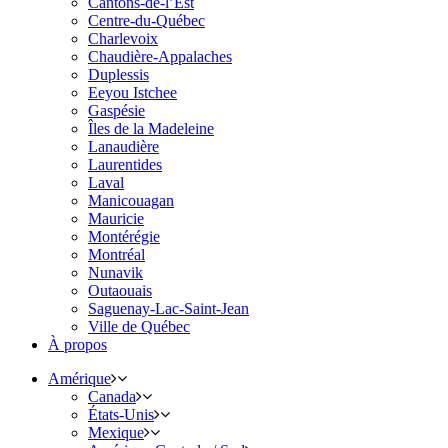
Cantons-de-l’Est
Centre-du-Québec
Charlevoix
Chaudière-Appalaches
Duplessis
Eeyou Istchee
Gaspésie
Îles de la Madeleine
Lanaudière
Laurentides
Laval
Manicouagan
Mauricie
Montérégie
Montréal
Nunavik
Outaouais
Saguenay-Lac-Saint-Jean
Ville de Québec
À propos
Amérique
Canada
États-Unis
Mexique