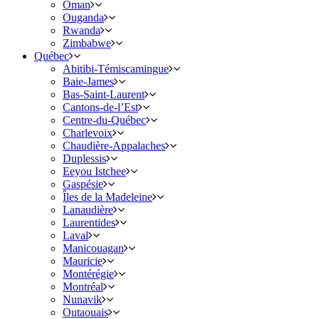
Oman
Ouganda
Rwanda
Zimbabwe
Québec
Abitibi-Témiscamingue
Baie-James
Bas-Saint-Laurent
Cantons-de-l’Est
Centre-du-Québec
Charlevoix
Chaudière-Appalaches
Duplessis
Eeyou Istchee
Gaspésie
Îles de la Madeleine
Lanaudière
Laurentides
Laval
Manicouagan
Mauricie
Montérégie
Montréal
Nunavik
Outaouais