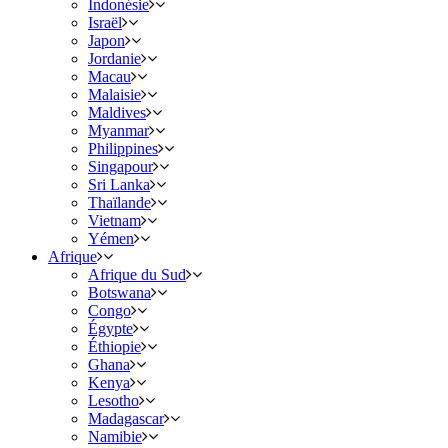
Indonésie
Israël
Japon
Jordanie
Macau
Malaisie
Maldives
Myanmar
Philippines
Singapour
Sri Lanka
Thaïlande
Vietnam
Yémen
Afrique
Afrique du Sud
Botswana
Congo
Égypte
Éthiopie
Ghana
Kenya
Lesotho
Madagascar
Namibie