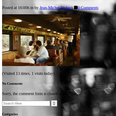
Posted at 16:00h
in
by
Jean-Michel Dufaux
0 Comments
(Visited 13 times, 1 visits today)
No Comments
Sorry, the comment form is closed at this time.
Search
for:
Catégories