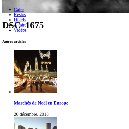
Cafés
Restos
Hôtels
DSC_1675
À faire
Vidéos
Autres articles
Marchés de Noël en Europe
20 décembre, 2018