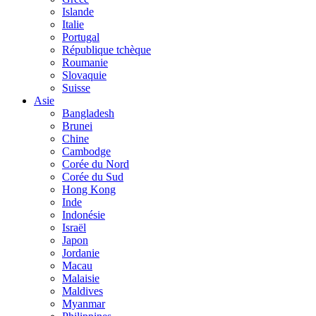
Islande
Italie
Portugal
République tchèque
Roumanie
Slovaquie
Suisse
Asie
Bangladesh
Brunei
Chine
Cambodge
Corée du Nord
Corée du Sud
Hong Kong
Inde
Indonésie
Israël
Japon
Jordanie
Macau
Malaisie
Maldives
Myanmar