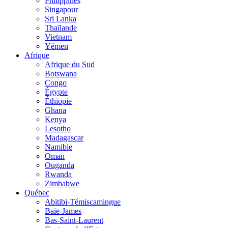
Philippines
Singapour
Sri Lanka
Thaïlande
Vietnam
Yémen
Afrique
Afrique du Sud
Botswana
Congo
Égypte
Éthiopie
Ghana
Kenya
Lesotho
Madagascar
Namibie
Oman
Ouganda
Rwanda
Zimbabwe
Québec
Abitibi-Témiscamingue
Baie-James
Bas-Saint-Laurent