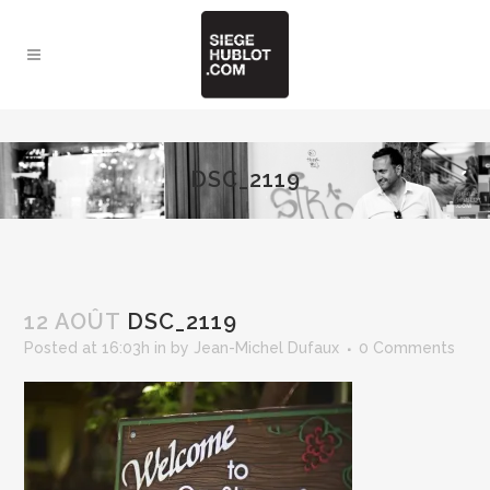
DSC_2119
12 AOÛT
DSC_2119
Posted at 16:03h
in
by
Jean-Michel Dufaux
0 Comments