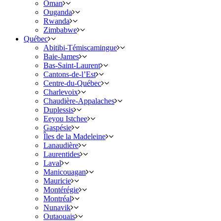
Oman
Ouganda
Rwanda
Zimbabwe
Québec
Abitibi-Témiscamingue
Baie-James
Bas-Saint-Laurent
Cantons-de-l’Est
Centre-du-Québec
Charlevoix
Chaudière-Appalaches
Duplessis
Eeyou Istchee
Gaspésie
Îles de la Madeleine
Lanaudière
Laurentides
Laval
Manicouagan
Mauricie
Montérégie
Montréal
Nunavik
Outaouais