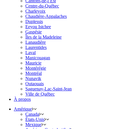
Cantons-de-l’Est
Centre-du-Québec
Charlevoix
Chaudière-Appalaches
Duplessis
Eeyou Istchee
Gaspésie
Îles de la Madeleine
Lanaudière
Laurentides
Laval
Manicouagan
Mauricie
Montérégie
Montréal
Nunavik
Outaouais
Saguenay-Lac-Saint-Jean
Ville de Québec
À propos
Amérique
Canada
États-Unis
Mexique