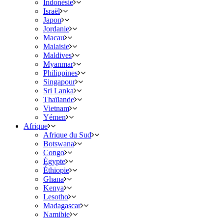
Indonésie
Israël
Japon
Jordanie
Macau
Malaisie
Maldives
Myanmar
Philippines
Singapour
Sri Lanka
Thaïlande
Vietnam
Yémen
Afrique
Afrique du Sud
Botswana
Congo
Égypte
Éthiopie
Ghana
Kenya
Lesotho
Madagascar
Namibie