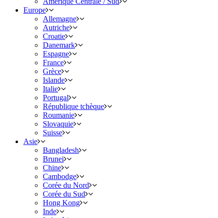
Amérique Centrale / Sud
Europe
Allemagne
Autriche
Croatie
Danemark
Espagne
France
Grèce
Islande
Italie
Portugal
République tchèque
Roumanie
Slovaquie
Suisse
Asie
Bangladesh
Brunei
Chine
Cambodge
Corée du Nord
Corée du Sud
Hong Kong
Inde