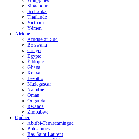
Philippines
Singapour
Sri Lanka
Thaïlande
Vietnam
Yémen
Afrique
Afrique du Sud
Botswana
Congo
Égypte
Éthiopie
Ghana
Kenya
Lesotho
Madagascar
Namibie
Oman
Ouganda
Rwanda
Zimbabwe
Québec
Abitibi-Témiscamingue
Baie-James
Bas-Saint-Laurent