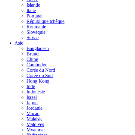
Islande
Italie
Portugal
République tchèque
Roumanie
Slovaquie
Suisse
Asie
Bangladesh
Brunei
Chine
Cambodge
Corée du Nord
Corée du Sud
Hong Kong
Inde
Indonésie
Israël
Japon
Jordanie
Macau
Malaisie
Maldives
Myanmar