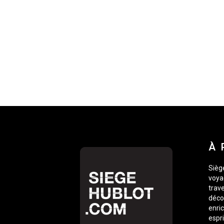
À 
Siège
voyag
trave
déco
enric
espr