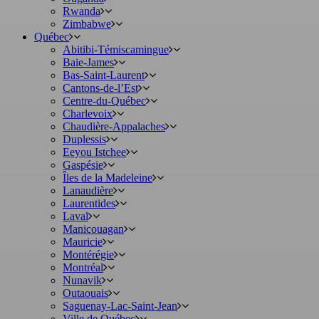
Rwanda
Zimbabwe
Québec
Abitibi-Témiscamingue
Baie-James
Bas-Saint-Laurent
Cantons-de-l’Est
Centre-du-Québec
Charlevoix
Chaudière-Appalaches
Duplessis
Eeyou Istchee
Gaspésie
Îles de la Madeleine
Lanaudière
Laurentides
Laval
Manicouagan
Mauricie
Montérégie
Montréal
Nunavik
Outaouais
Saguenay-Lac-Saint-Jean
Ville de Québec