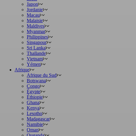
Japon
Jordanie
Macau
Malaisie
Maldives
Myanmar
Philippines
Singapour
Sri Lanka
Thaïlande
Vietnam
Yémen
Afrique
Afrique du Sud
Botswana
Congo
Égypte
Éthiopie
Ghana
Kenya
Lesotho
Madagascar
Namibie
Oman
Ouganda