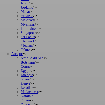
Japon
Jordanie
Macau
Malaisie
Maldives
Myanmar
Philippines
Singapour
Sri Lanka
Thaïlande
Vietnam
Yémen
Afrique
Afrique du Sud
Botswana
Congo
Égypte
Éthiopie
Ghana
Kenya
Lesotho
Madagascar
Namibie
Oman
Ouganda