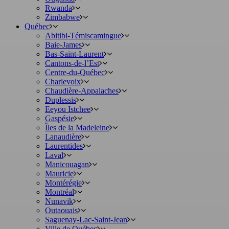
Rwanda
Zimbabwe
Québec
Abitibi-Témiscamingue
Baie-James
Bas-Saint-Laurent
Cantons-de-l’Est
Centre-du-Québec
Charlevoix
Chaudière-Appalaches
Duplessis
Eeyou Istchee
Gaspésie
Îles de la Madeleine
Lanaudière
Laurentides
Laval
Manicouagan
Mauricie
Montérégie
Montréal
Nunavik
Outaouais
Saguenay-Lac-Saint-Jean
Ville de Québec