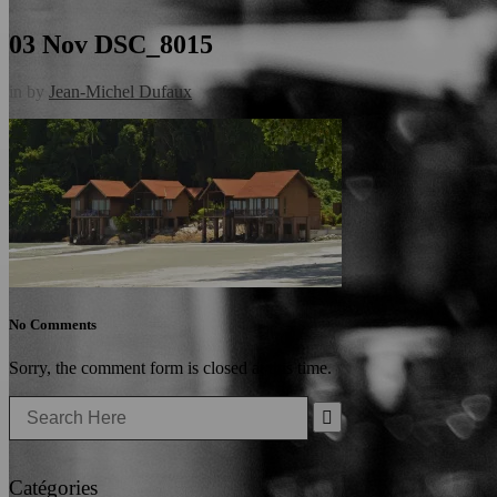
03 Nov
DSC_8015
in
by
Jean-Michel Dufaux
No Comments
Sorry, the comment form is closed at this time.
Search
for:
Catégories