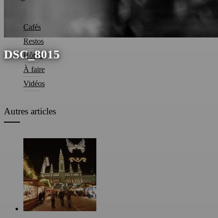
Cafés
Restos
DSC_8015
Hôtels
À faire
Vidéos
Autres articles