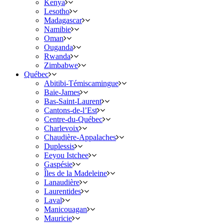
Kenya
Lesotho
Madagascar
Namibie
Oman
Ouganda
Rwanda
Zimbabwe
Québec
Abitibi-Témiscamingue
Baie-James
Bas-Saint-Laurent
Cantons-de-l’Est
Centre-du-Québec
Charlevoix
Chaudière-Appalaches
Duplessis
Eeyou Istchee
Gaspésie
Îles de la Madeleine
Lanaudière
Laurentides
Laval
Manicouagan
Mauricie