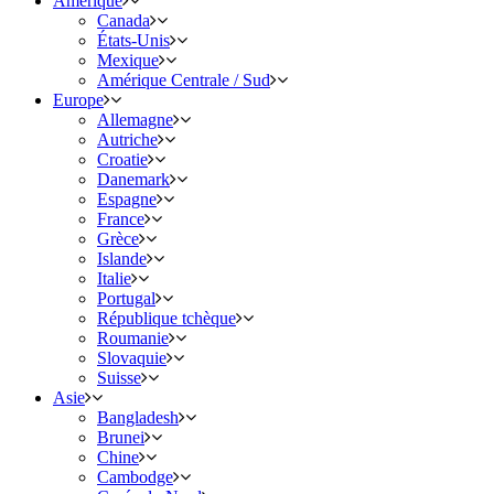
Amérique
Canada
États-Unis
Mexique
Amérique Centrale / Sud
Europe
Allemagne
Autriche
Croatie
Danemark
Espagne
France
Grèce
Islande
Italie
Portugal
République tchèque
Roumanie
Slovaquie
Suisse
Asie
Bangladesh
Brunei
Chine
Cambodge