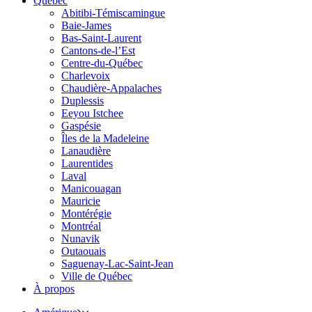
Québec
Abitibi-Témiscamingue
Baie-James
Bas-Saint-Laurent
Cantons-de-l’Est
Centre-du-Québec
Charlevoix
Chaudière-Appalaches
Duplessis
Eeyou Istchee
Gaspésie
Îles de la Madeleine
Lanaudière
Laurentides
Laval
Manicouagan
Mauricie
Montérégie
Montréal
Nunavik
Outaouais
Saguenay-Lac-Saint-Jean
Ville de Québec
À propos