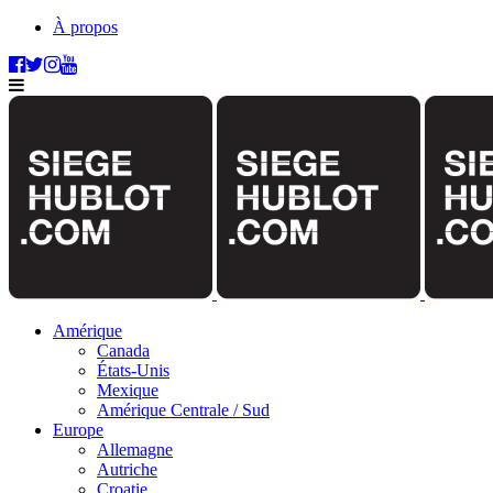
À propos
Amérique
Canada
États-Unis
Mexique
Amérique Centrale / Sud
Europe
Allemagne
Autriche
Croatie