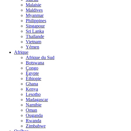
Malaisie
Maldives
Myanmar
Philippines
Singapour
Sri Lanka
Thaïlande
Vietnam
Yémen
Afrique
Afrique du Sud
Botswana
Congo
Égypte
Éthiopie
Ghana
Kenya
Lesotho
Madagascar
Namibie
Oman
Ouganda
Rwanda
Zimbabwe