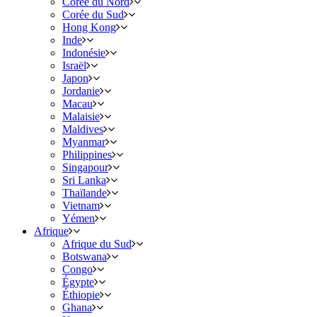
Corée du Nord
Corée du Sud
Hong Kong
Inde
Indonésie
Israël
Japon
Jordanie
Macau
Malaisie
Maldives
Myanmar
Philippines
Singapour
Sri Lanka
Thaïlande
Vietnam
Yémen
Afrique
Afrique du Sud
Botswana
Congo
Égypte
Éthiopie
Ghana