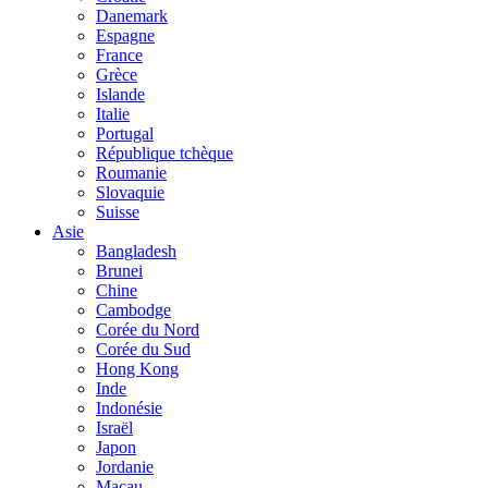
Danemark
Espagne
France
Grèce
Islande
Italie
Portugal
République tchèque
Roumanie
Slovaquie
Suisse
Asie
Bangladesh
Brunei
Chine
Cambodge
Corée du Nord
Corée du Sud
Hong Kong
Inde
Indonésie
Israël
Japon
Jordanie
Macau