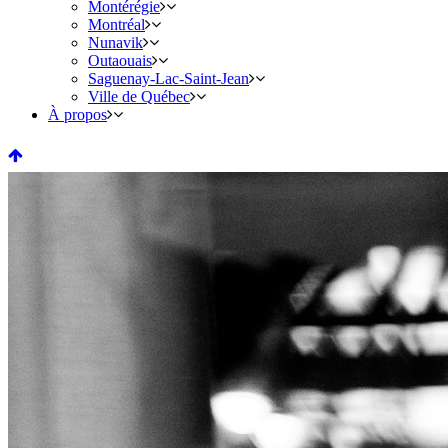
Montérégie
Montréal
Nunavik
Outaouais
Saguenay-Lac-Saint-Jean
Ville de Québec
À propos