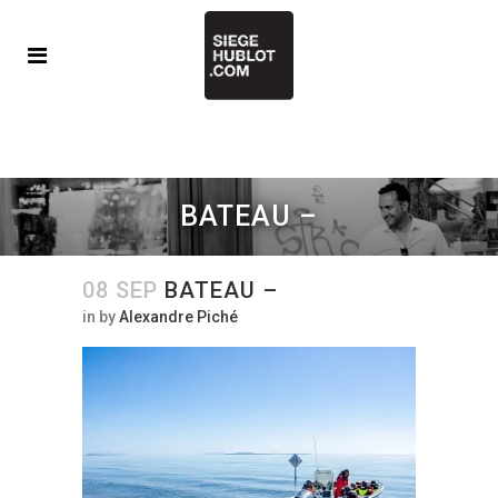
BATEAU –
08 SEP
BATEAU –
in
by
Alexandre Piché