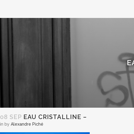
E
08 SEP
EAU CRISTALLINE –
in
by
Alexandre Piché