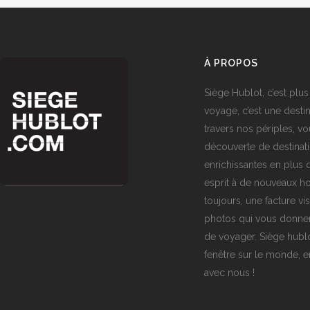
À PROPOS
Siège Hublot, c’est plus
voyage, c’est une destin
travers nos périples, vo
découverte de destinat
enrichissantes en plus d
esprit à de nouveaux ho
toujours, une facture vi
photos qui vous donner
de voyager. Siège hublo
fenêtre sur le monde,
avec nous !