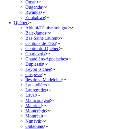
Oman
Ouganda
Rwanda
Zimbabwe
Québec
Abitibi-Témiscamingue
Baie-James
Bas-Saint-Laurent
Cantons-de-l’Est
Centre-du-Québec
Charlevoix
Chaudière-Appalaches
Duplessis
Eeyou Istchee
Gaspésie
Îles de la Madeleine
Lanaudière
Laurentides
Laval
Manicouagan
Mauricie
Montérégie
Montréal
Nunavik
Outaouais