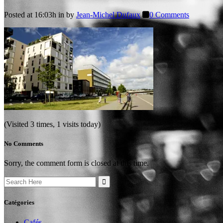
Posted at 16:03h
in
by
Jean-Michel Dufaux
0 Comments
(Visited 3 times, 1 visits today)
No Comments
Sorry, the comment form is closed at this time.
Search
for:
Catégories
Cafés