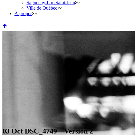
Saguenay-Lac-Saint-Jean
Ville de Québec
À propos
03 Oct
DSC_4749 – Version 2