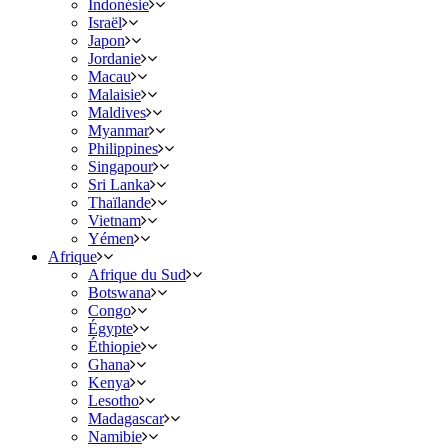
Indonésie
Israël
Japon
Jordanie
Macau
Malaisie
Maldives
Myanmar
Philippines
Singapour
Sri Lanka
Thaïlande
Vietnam
Yémen
Afrique
Afrique du Sud
Botswana
Congo
Égypte
Éthiopie
Ghana
Kenya
Lesotho
Madagascar
Namibie