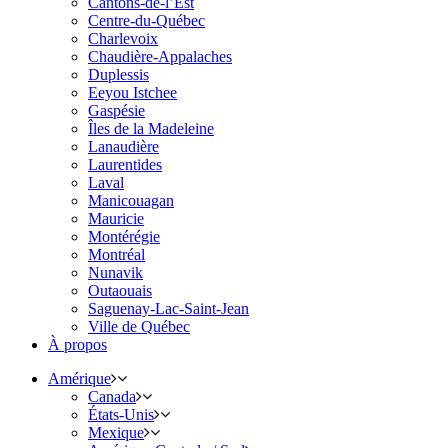
Cantons-de-l’Est
Centre-du-Québec
Charlevoix
Chaudière-Appalaches
Duplessis
Eeyou Istchee
Gaspésie
Îles de la Madeleine
Lanaudière
Laurentides
Laval
Manicouagan
Mauricie
Montérégie
Montréal
Nunavik
Outaouais
Saguenay-Lac-Saint-Jean
Ville de Québec
À propos
Amérique
Canada
États-Unis
Mexique