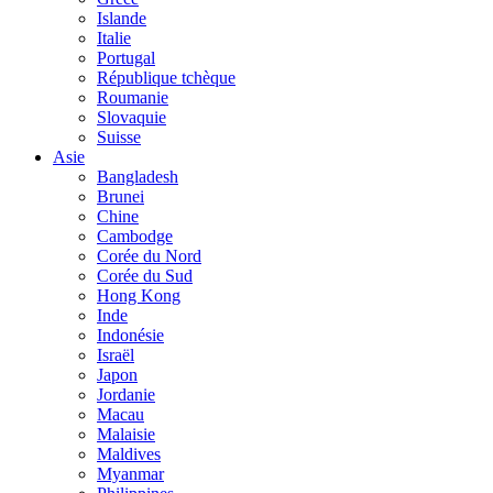
Islande
Italie
Portugal
République tchèque
Roumanie
Slovaquie
Suisse
Asie
Bangladesh
Brunei
Chine
Cambodge
Corée du Nord
Corée du Sud
Hong Kong
Inde
Indonésie
Israël
Japon
Jordanie
Macau
Malaisie
Maldives
Myanmar