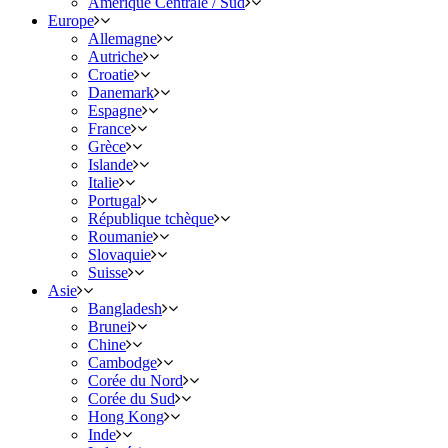
Amérique Centrale / Sud
Europe
Allemagne
Autriche
Croatie
Danemark
Espagne
France
Grèce
Islande
Italie
Portugal
République tchèque
Roumanie
Slovaquie
Suisse
Asie
Bangladesh
Brunei
Chine
Cambodge
Corée du Nord
Corée du Sud
Hong Kong
Inde