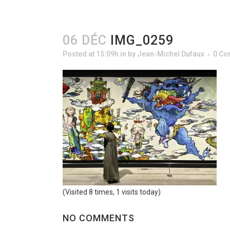
06 DÉC
IMG_0259
Posted at 15:09h
in
by
Jean-Michel Dufaux
0 C
(Visited 8 times, 1 visits today)
NO COMMENTS