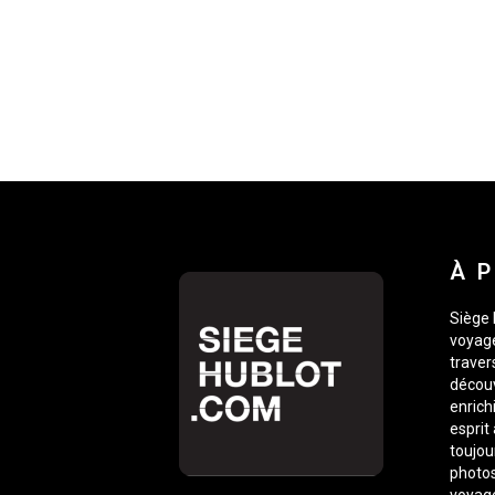
À 
Siège 
voyage
traver
découv
enrich
esprit
toujou
photos