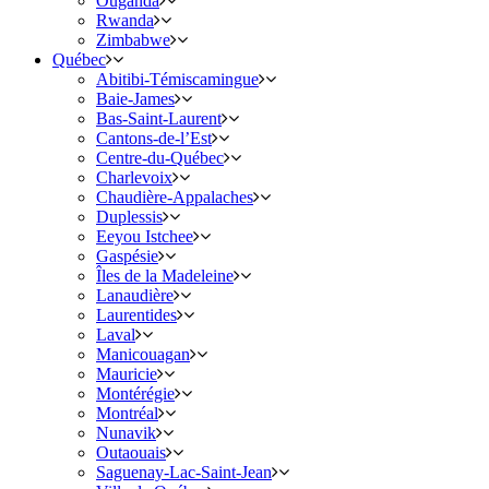
Ouganda
Rwanda
Zimbabwe
Québec
Abitibi-Témiscamingue
Baie-James
Bas-Saint-Laurent
Cantons-de-l’Est
Centre-du-Québec
Charlevoix
Chaudière-Appalaches
Duplessis
Eeyou Istchee
Gaspésie
Îles de la Madeleine
Lanaudière
Laurentides
Laval
Manicouagan
Mauricie
Montérégie
Montréal
Nunavik
Outaouais
Saguenay-Lac-Saint-Jean