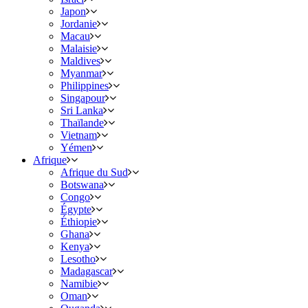
Japon
Jordanie
Macau
Malaisie
Maldives
Myanmar
Philippines
Singapour
Sri Lanka
Thaïlande
Vietnam
Yémen
Afrique
Afrique du Sud
Botswana
Congo
Égypte
Éthiopie
Ghana
Kenya
Lesotho
Madagascar
Namibie
Oman