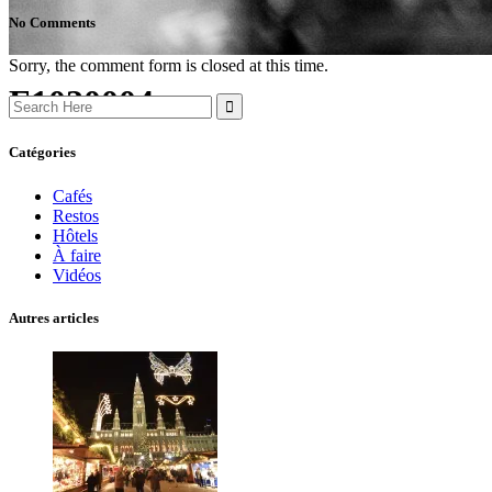
No Comments
Sorry, the comment form is closed at this time.
F1020004
Search
for:
Catégories
Cafés
Restos
Hôtels
À faire
Vidéos
Autres articles