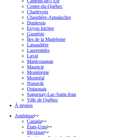
Cantons-de-l’Est
Centre-du-Québec
Charlevoix
Chaudière-Appalaches
Duplessis
Eeyou Istchee
Gaspésie
Îles de la Madeleine
Lanaudière
Laurentides
Laval
Manicouagan
Mauricie
Montérégie
Montréal
Nunavik
Outaouais
Saguenay-Lac-Saint-Jean
Ville de Québec
À propos
Amérique
Canada
États-Unis
Mexique