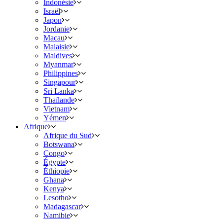
Indonésie
Israël
Japon
Jordanie
Macau
Malaisie
Maldives
Myanmar
Philippines
Singapour
Sri Lanka
Thaïlande
Vietnam
Yémen
Afrique
Afrique du Sud
Botswana
Congo
Égypte
Éthiopie
Ghana
Kenya
Lesotho
Madagascar
Namibie