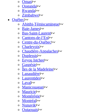
Oman
Ouganda
Rwanda
Zimbabwe
Québec
Abitibi-Témiscamingue
Baie-James
Bas-Saint-Laurent
Cantons-de-l’Est
Centre-du-Québec
Charlevoix
Chaudière-Appalaches
Duplessis
Eeyou Istchee
Gaspésie
Îles de la Madeleine
Lanaudière
Laurentides
Laval
Manicouagan
Mauricie
Montérégie
Montréal
Nunavik
Outaouais