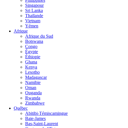
Philippines
Singapour
Sri Lanka
Thaïlande
Vietnam
Yémen
Afrique
Afrique du Sud
Botswana
Congo
Égypte
Éthiopie
Ghana
Kenya
Lesotho
Madagascar
Namibie
Oman
Ouganda
Rwanda
Zimbabwe
Québec
Abitibi-Témiscamingue
Baie-James
Bas-Saint-Laurent