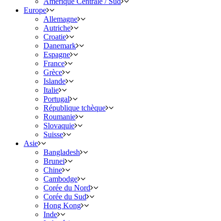
Amérique Centrale / Sud
Europe
Allemagne
Autriche
Croatie
Danemark
Espagne
France
Grèce
Islande
Italie
Portugal
République tchèque
Roumanie
Slovaquie
Suisse
Asie
Bangladesh
Brunei
Chine
Cambodge
Corée du Nord
Corée du Sud
Hong Kong
Inde