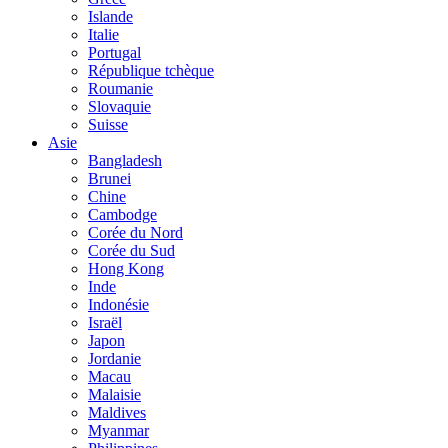
Islande
Italie
Portugal
République tchèque
Roumanie
Slovaquie
Suisse
Asie
Bangladesh
Brunei
Chine
Cambodge
Corée du Nord
Corée du Sud
Hong Kong
Inde
Indonésie
Israël
Japon
Jordanie
Macau
Malaisie
Maldives
Myanmar