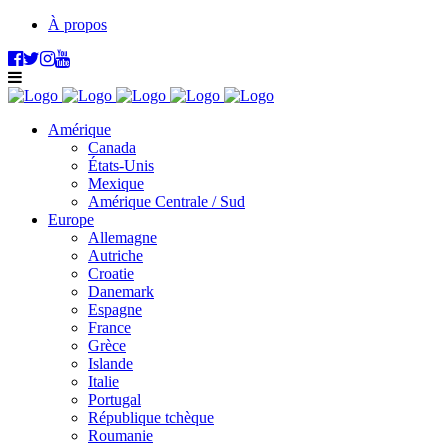
À propos
Amérique
Canada
États-Unis
Mexique
Amérique Centrale / Sud
Europe
Allemagne
Autriche
Croatie
Danemark
Espagne
France
Grèce
Islande
Italie
Portugal
République tchèque
Roumanie