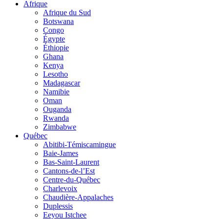
Afrique
Afrique du Sud
Botswana
Congo
Égypte
Éthiopie
Ghana
Kenya
Lesotho
Madagascar
Namibie
Oman
Ouganda
Rwanda
Zimbabwe
Québec
Abitibi-Témiscamingue
Baie-James
Bas-Saint-Laurent
Cantons-de-l’Est
Centre-du-Québec
Charlevoix
Chaudière-Appalaches
Duplessis
Eeyou Istchee