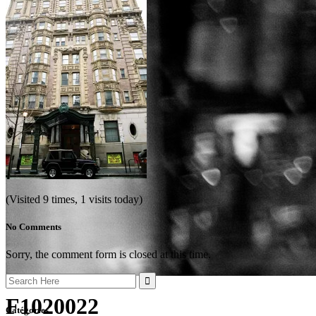
(Visited 9 times, 1 visits today)
No Comments
Sorry, the comment form is closed at this time.
Search
for:
F1020022
Catégories