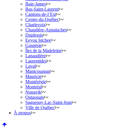
Baie-James
Bas-Saint-Laurent
Cantons-de-l’Est
Centre-du-Québec
Charlevoix
Chaudière-Appalaches
Duplessis
Eeyou Istchee
Gaspésie
Îles de la Madeleine
Lanaudière
Laurentides
Laval
Manicouagan
Mauricie
Montérégie
Montréal
Nunavik
Outaouais
Saguenay-Lac-Saint-Jean
Ville de Québec
À propos