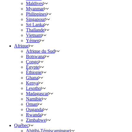
Maldives
Myanmar
Philippines
Singapour
Sri Lanka
Thaïlande
Vietnam
Yémen
Afrique
Afrique du Sud
Botswana
Congo
Égypte
Éthiopie
Ghana
Kenya
Lesotho
Madagascar
Namibie
Oman
Ouganda
Rwanda
Zimbabwe
Québec
Abitibi-Témiscamingue