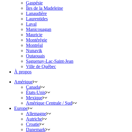
Gaspésie
Îles de la Madeleine
Lanaudière
Laurentides
Laval
Manicouagan
Mauricie
Montérégie
Montréal
Nunavik
Outaouais
Saguenay-Lac-Saint-Jean
Ville de Québec
À propos
Amérique
Canada
États-Unis
Mexique
Amérique Centrale / Sud
Europe
Allemagne
Autriche
Croatie
Danemark