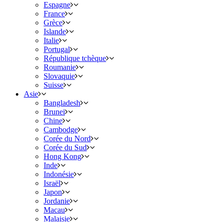
Espagne
France
Grèce
Islande
Italie
Portugal
République tchèque
Roumanie
Slovaquie
Suisse
Asie
Bangladesh
Brunei
Chine
Cambodge
Corée du Nord
Corée du Sud
Hong Kong
Inde
Indonésie
Israël
Japon
Jordanie
Macau
Malaisie