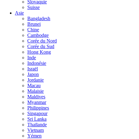
Slovaquie
Suisse
Asie
Bangladesh
Brunei
Chine
Cambodge
Corée du Nord
Corée du Sud
Hong Kong
Inde
Indonésie
Israël
Japon
Jordanie
Macau
Malaisie
Maldives
Myanmar
Philippines
Singapour
Sri Lanka
Thaïlande
Vietnam
Yémen